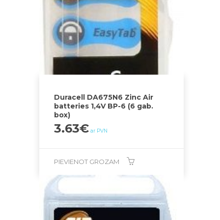
Duracell DA675N6 Zinc Air
batteries 1,4V BP-6 (6 gab.
box)
3.63
€
ar PVN
PIEVIENOT GROZAM