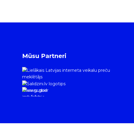
Mūsu Partneri
www.gudrie
m.lv/atrie-
krediti