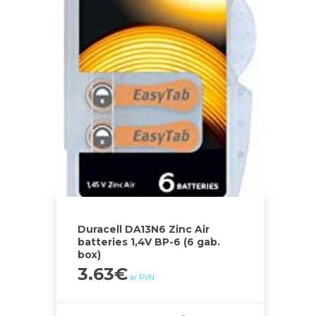
Duracell DA13N6 Zinc Air
batteries 1,4V BP-6 (6 gab.
box)
3.63
€
ar PVN