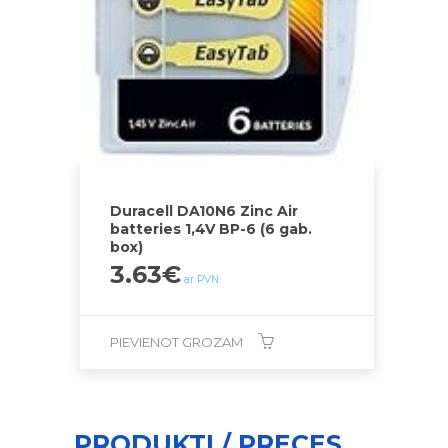
Duracell DA10N6 Zinc Air
batteries 1,4V BP-6 (6 gab.
box)
3.63
€
ar PVN
PIEVIENOT GROZAM
PRODUKTI / PRECES