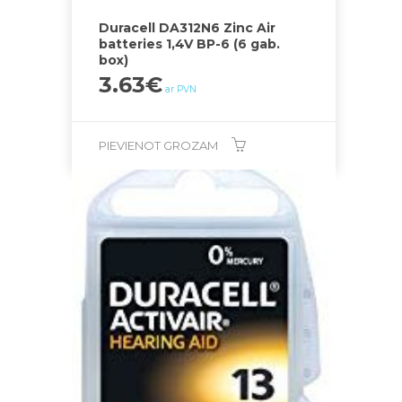
Duracell DA312N6 Zinc Air
batteries 1,4V BP-6 (6 gab.
box)
3.63
€
ar PVN
PIEVIENOT GROZAM