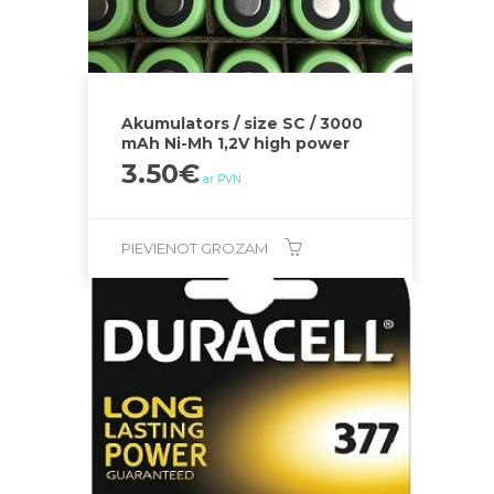
Akumulators / size SC / 3000
mAh Ni-Mh 1,2V high power
3.50
€
ar PVN
PIEVIENOT GROZAM