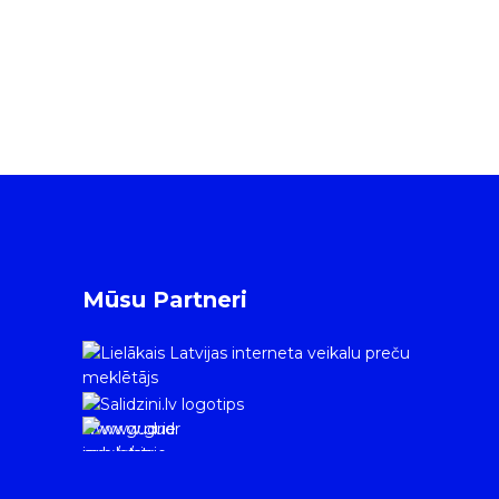
Mūsu Partneri
www.gudrie
m.lv/atrie-
krediti