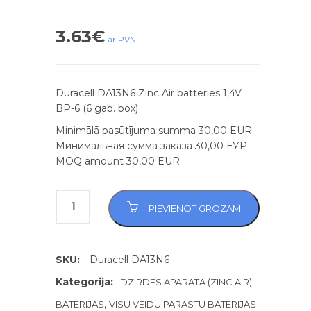
3.63
€
ar PVN
Duracell DA13N6 Zinc Air batteries 1,4V
BP-6 (6 gab. box)
Minimālā pasūtījuma summa 30,00 EUR
Минимальная сумма заказа 30,00 ЕУР
MOQ amount 30,00 EUR
PIEVIENOT GROZAM
SKU:
Duracell DA13N6
Kategorija:
DZIRDES APARĀTA (ZINC AIR)
,
BATERIJAS
VISU VEIDU PARASTU BATERIJAS