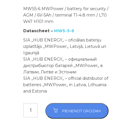
MWS5-6 MWPower / battery for security /
AGM / 6V-5Ah / terminal T1-4.8 mm / L70
W47 H101 mm
Datascheet –
MWS-5-6
SIA ,,HUB ENERGY,, – oficiālais bateriju
izplatītājs ,,MWPower,, Latvijā, Lietuvā un
Igaunijā
SIA ,,HUB ENERGY,, – официальный
дистрибьютор батарей ,,MWPower,, в
Латвии, Литве и Эстонии
SIA ,,HUB ENERGY,, – official distributor of
batteries ,,MWPower,, in Latvia, Lithuania
and Estonia
PIEVIENOT GROZAM