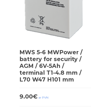
MWS 5-6 MWPower /
battery for security /
AGM / 6V-5Ah /
terminal T1-4.8 mm /
L70 W47 H101 mm
9.00
€
ar PVN