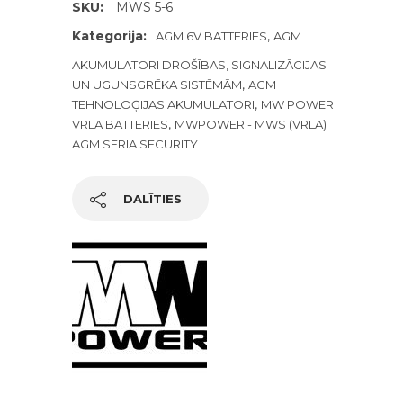
SKU:
MWS 5-6
Kategorija:
,
AGM 6V BATTERIES
AGM
AKUMULATORI DROŠĪBAS, SIGNALIZĀCIJAS
,
UN UGUNSGRĒKA SISTĒMĀM
AGM
,
TEHNOLOĢIJAS AKUMULATORI
MW POWER
,
VRLA BATTERIES
MWPOWER - MWS (VRLA)
AGM SERIA SECURITY
DALĪTIES