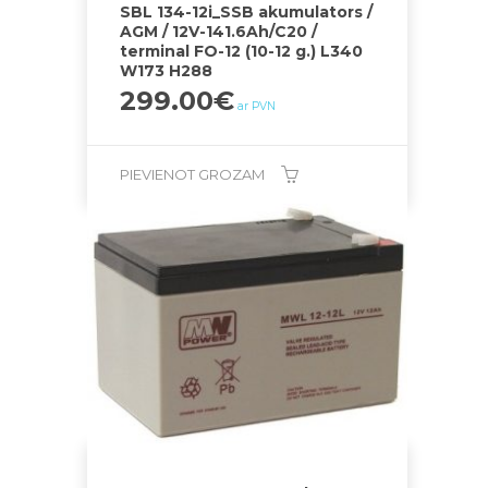
SBL 134-12i_SSB akumulators /
AGM / 12V-141.6Ah/C20 /
terminal FO-12 (10-12 g.) L340
W173 H288
299.00
€
ar PVN
PIEVIENOT GROZAM