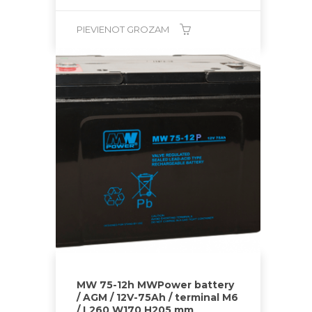
PIEVIENOT GROZAM
MW 75-12h MWPower battery
/ AGM / 12V-75Ah / terminal M6
/ L260 W170 H205 mm