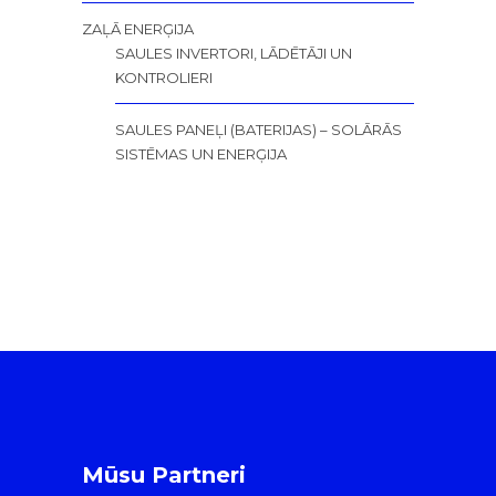
ZAĻĀ ENERĢIJA
SAULES INVERTORI, LĀDĒTĀJI UN
KONTROLIERI
SAULES PANEĻI (BATERIJAS) – SOLĀRĀS
SISTĒMAS UN ENERĢIJA
Mūsu Partneri