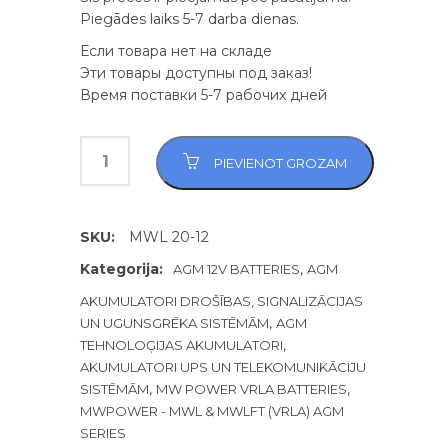
Piegādes laiks 5-7 darba dienas.
Если товара нет на складе
Эти товары доступны под заказ!
Время поставки 5-7 рабочих дней
PIEVIENOT GROZAM
SKU:
MWL 20-12
Kategorija:
,
AGM 12V BATTERIES
AGM
AKUMULATORI DROŠĪBAS, SIGNALIZĀCIJAS
,
UN UGUNSGRĒKA SISTĒMĀM
AGM
,
TEHNOLOĢIJAS AKUMULATORI
AKUMULATORI UPS UN TELEKOMUNIKĀCIJU
,
,
SISTĒMĀM
MW POWER VRLA BATTERIES
MWPOWER - MWL & MWLFT (VRLA) AGM
SERIES