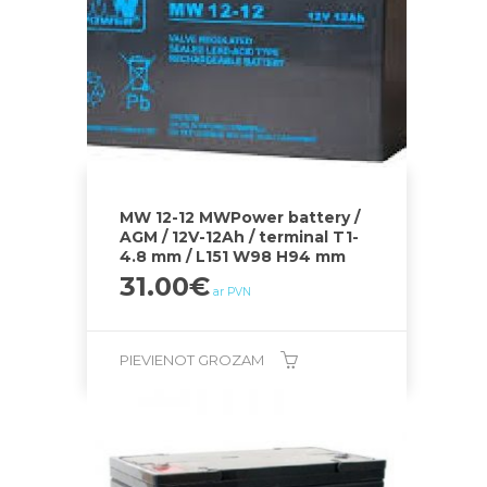
MW 12-12 MWPower battery /
AGM / 12V-12Ah / terminal T1-
4.8 mm / L151 W98 H94 mm
31.00
€
ar PVN
PIEVIENOT GROZAM