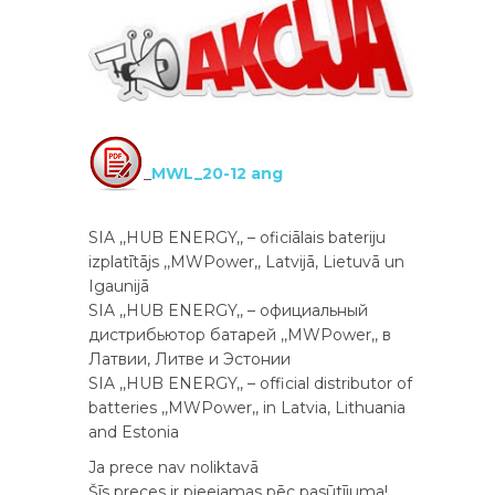
_
MWL_20-12 ang
SIA ,,HUB ENERGY,, – oficiālais bateriju
izplatītājs ,,MWPower,, Latvijā, Lietuvā un
Igaunijā
SIA ,,HUB ENERGY,, – официальный
дистрибьютор батарей ,,MWPower,, в
Латвии, Литве и Эстонии
SIA ,,HUB ENERGY,, – official distributor of
batteries ,,MWPower,, in Latvia, Lithuania
and Estonia
Ja prece nav noliktavā
Šīs preces ir pieejamas pēc pasūtījuma!