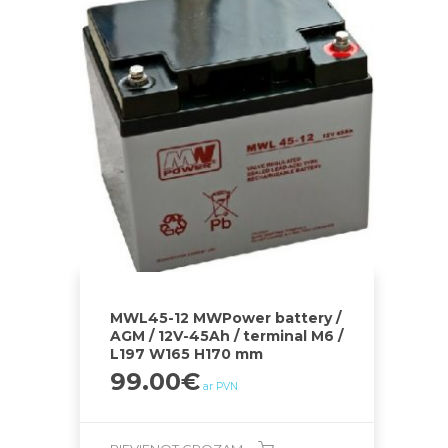
MWL45-12 MWPower battery /
AGM / 12V-45Ah / terminal M6 /
L197 W165 H170 mm
99.00
€
ar PVN