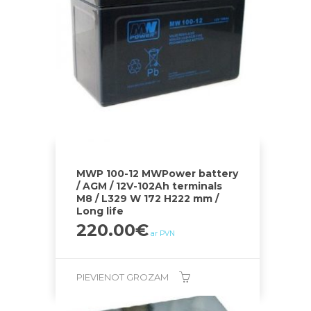
MWP 100-12 MWPower battery
/ AGM / 12V-102Ah terminals
M8 / L329 W 172 H222 mm /
Long life
220.00
€
ar PVN
PIEVIENOT GROZAM