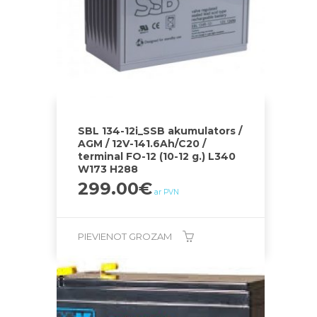
SBL 134-12i_SSB akumulators /
AGM / 12V-141.6Ah/C20 /
terminal FO-12 (10-12 g.) L340
W173 H288
299.00
€
ar PVN
PIEVIENOT GROZAM