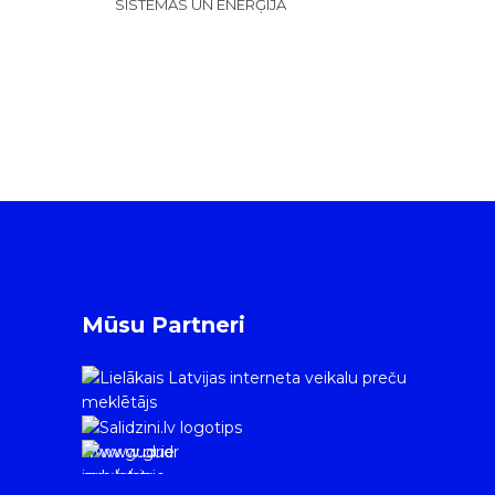
SISTĒMAS UN ENERĢIJA
Mūsu Partneri
www.gudrie
m.lv/atrie-