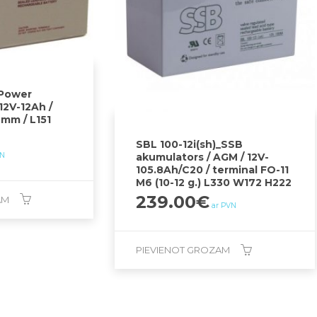
Power
12V-12Ah /
 mm / L151
SBL 100-12i(sh)_SSB
VN
akumulators / AGM / 12V-
105.8Ah/C20 / terminal FO-11
M6 (10-12 g.) L330 W172 H222
239.00
€
AM
ar PVN
PIEVIENOT GROZAM