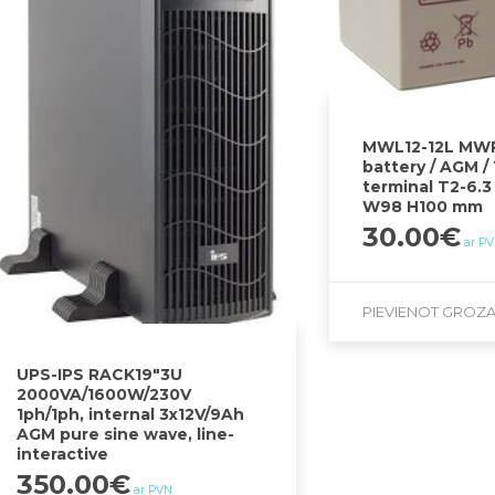
MWL12-12L MW
battery / AGM / 
terminal T2-6.3
W98 H100 mm
30.00
€
ar P
PIEVIENOT GROZ
UPS-IPS RACK19″3U
2000VA/1600W/230V
1ph/1ph, internal 3x12V/9Ah
AGM pure sine wave, line-
interactive
350.00
€
ar PVN