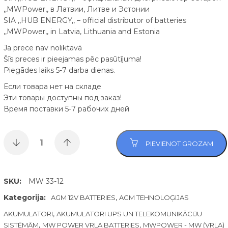
,,MWPower,, в Латвии, Литве и Эстонии
SIA ,,HUB ENERGY,, – official distributor of batteries
,,MWPower,, in Latvia, Lithuania and Estonia
Ja prece nav noliktavā
Šīs preces ir pieejamas pēc pasūtījuma!
Piegādes laiks 5-7 darba dienas.
Если товара нет на складе
Эти товары доступны под заказ!
Время поставки 5-7 рабочих дней
PIEVIENOT GROZAM
SKU:
MW 33-12
Kategorija:
,
AGM 12V BATTERIES
AGM TEHNOLOĢIJAS
,
AKUMULATORI
AKUMULATORI UPS UN TELEKOMUNIKĀCIJU
,
,
SISTĒMĀM
MW POWER VRLA BATTERIES
MWPOWER - MW (VRLA)