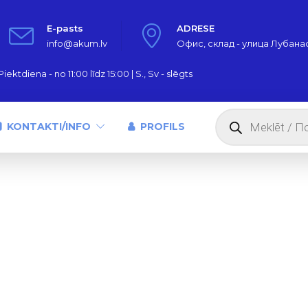
E-pasts
ADRESE
info@akum.lv
Офис, склад - улица Лубанас,
iektdiena - no 11:00 līdz 15:00 | S., Sv - slēgts
Products
search
KONTAKTI/INFO
PROFILS