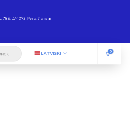
 78Е, LV-1073, Рига, Латвия
0
LATVISKI