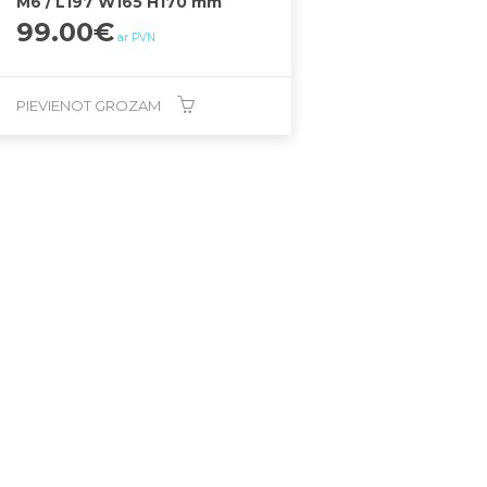
M6 / L197 W165 H170 mm
99.00
€
ar PVN
PIEVIENOT GROZAM