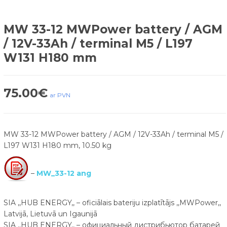
MW 33-12 MWPower battery / AGM
/ 12V-33Ah / terminal M5 / L197
W131 H180 mm
75.00
€
ar PVN
MW 33-12 MWPower battery / AGM / 12V-33Ah / terminal M5 /
L197 W131 H180 mm, 10.50 kg
–
MW_33-12 ang
SIA ,,HUB ENERGY,, – oficiālais bateriju izplatītājs ,,MWPower,,
Latvijā, Lietuvā un Igaunijā
SIA ,,HUB ENERGY,, – официальный дистрибьютор батарей