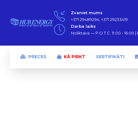
Zvaniet mums
+371 29489294; +371 29233419
Darba laiks
Noliktava — P.O.T.C. 11:00 - 16:00 | P
PRECES
KĀ PIRKT
SERTIFIKĀTI