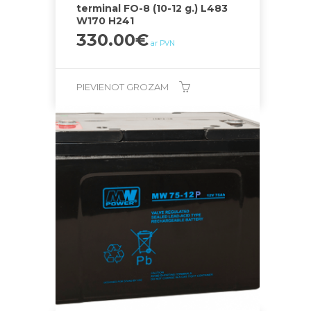
terminal FO-8 (10-12 g.) L483
W170 H241
330.00
€
ar PVN
PIEVIENOT GROZAM