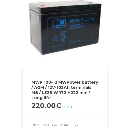
MWP 100-12 MWPower battery
/ AGM / 12V-102Ah terminals
M8 / L329 W 172 H222 mm /
Long life
220.00
€
ar PVN
PIEVIENOT GROZAM