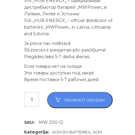
SIA ,,HUB ENERGY,, – официальный
дистрибьютор батарей ,,MWPower,, в
Латвии, Литве и Эстонии
SIA ,,HUB ENERGY,, – official distributor of
batteries ,,MWPower,, in Latvia, Lithuania
and Estonia
Ja prece nav noliktavā
Šīs preces ir pieejamas pēc pasūtījuma!
Piegādes laiks 5-7 darba dienas.
Если товара нет на складе
Эти товары доступны под заказ!
Время поставки 5-7 рабочих дней
PIEVIENOT GROZAM
SKU:
MW 200-12
Kategorija:
,
AGM 12V BATTERIES
AGM