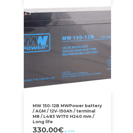
MW 150-12B MWPower battery
/ AGM / 12V-150Ah / terminal
M8 / L483 W170 H240 mm /
Long life
330.00
€
ar PVN