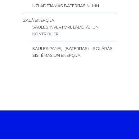
UZLĀDĒJAMĀS BATERIJAS NI-MH
ZAĻĀ ENERĢIJA
SAULES INVERTORI, LĀDĒTĀJI UN
KONTROLIERI
SAULES PANEĻI (BATERIJAS) – SOLĀRĀS
SISTĒMAS UN ENERĢIJA