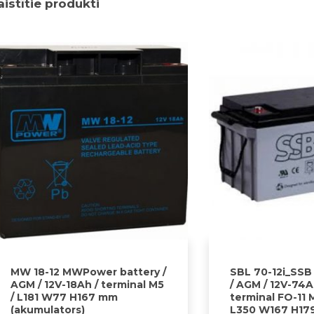
aistītie produkti
MW 18-12 MWPower battery /
SBL 70-12i_SSB
AGM / 12V-18Ah / terminal M5
/ AGM / 12V-74A
/ L181 W77 H167 mm
terminal FO-11 M
(akumulators)
L350 W167 H17