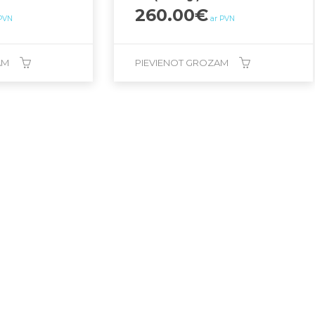
260.00
€
 PVN
ar PVN
AM
PIEVIENOT GROZAM