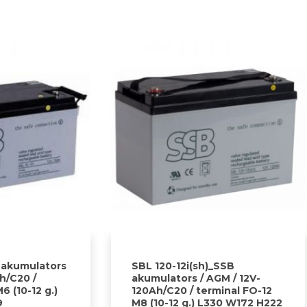
 akumulators
SBL 120-12i(sh)_SSB
h/C20 /
akumulators / AGM / 12V-
6 (10-12 g.)
120Ah/C20 / terminal FO-12
9
M8 (10-12 g.) L330 W172 H222