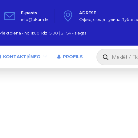
E-pasts
ADRESE
info@akum.lv
Офис, склад - улица Лубанас,
iektdiena - no 11:00 līdz 15:00 | S., Sv - slēgts
Products
search
KONTAKTI/INFO
PROFILS