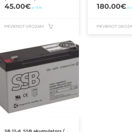
45.00
€
180.00
€
ar PVN
ar
PIEVIENOT GROZAM
PIEVIENOT GROZ
SB 12-6_SSB akumulators /