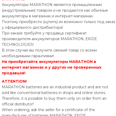
Аккумуляторы MARATHON являются промышленным
(индустриальным) товаром и не продаются как обычные
аккумуляторы в магазинах и интернет-магазинах.
Поэтому приобрести (купить) их возможно только под заказ
у официального
дистриб
ь
ютора
!
При заказе требуйте у продавца сертификат
производителя аккумуляторов MARATHON, ЕXIDE
TECHNOLOGIES!
В этом случае вы получите свежий товар со всеми
необходимыми гарантиями!
Не приобретайте аккумуляторы MARATHON в
интернет магазинах и у других не провере
н
ных
прод
а
вцов!
ATTENTION!
MARATHON batteries are an industrial product and are not
sold like conventional batteries in shops and online stores.
Therefore, it is possible to buy them only on order from an
official distributor!
When ordering, ask the seller for a certificate of the
manufacturer of batteries MARATHON, ЕXIDE