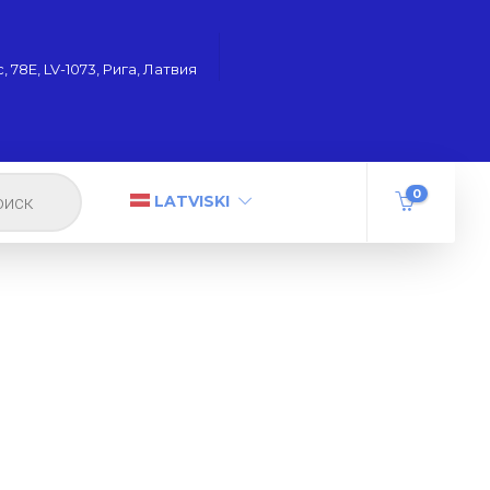
 78Е, LV-1073, Рига, Латвия
0
LATVISKI