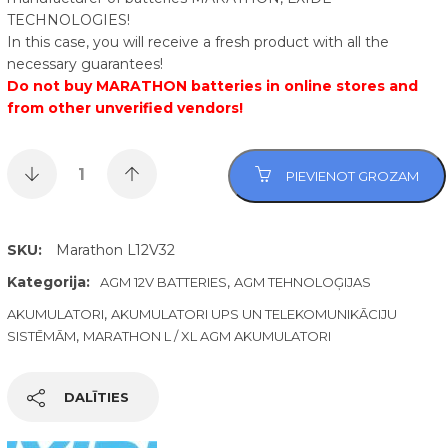
TECHNOLOGIES!
In this case, you will receive a fresh product with all the
necessary guarantees!
Do not buy MARATHON batteries in online stores and
from other unverified vendors!
PIEVIENOT GROZAM
SKU:
Marathon L12V32
Kategorija:
,
AGM 12V BATTERIES
AGM TEHNOLOĢIJAS
,
AKUMULATORI
AKUMULATORI UPS UN TELEKOMUNIKĀCIJU
,
SISTĒMĀM
MARATHON L / XL AGM AKUMULATORI
DALĪTIES