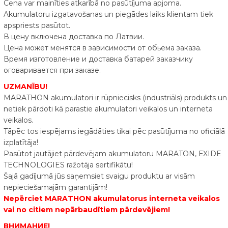
Cena var mainīties atkarībā no pasūtījuma apjoma.
Akumulatoru izgatavošanas un piegādes laiks klientam tiek
apspriests pasūtot.
В цену включена доставка по Латвии.
Цена может менятся в зависимости от обьема заказа.
Время изготовление и доставка батарей заказчику
оговаривается при заказе.
UZMANĪBU!
MARATHON akumulatori ir rūpniecisks (industriāls) produkts un
netiek pārdoti kā parastie akumulatori veikalos un interneta
veikalos.
Tāpēc tos iespējams iegādāties tikai pēc pasūtījuma no oficiālā
izplatītāja!
Pasūtot jautājiet pārdevējam akumulatoru MARATON, ЕXIDE
TECHNOLOGIES ražotāja sertifikātu!
Šajā gadījumā jūs saņemsiet svaigu produktu ar visām
nepieciešamajām garantijām!
Nepērciet MARATHON akumulatorus interneta veikalos
vai no citiem nepārbaudītiem pārdevējiem!
ВНИМАНИЕ!