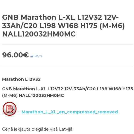
GNB Marathon L-XL L12V32 12V-
33Ah/C20 L198 W168 H175 (M-M6)
NALL120032HM0MC
96.00
€
ar PVN
Marathon L12V32
GNB Marathon L-XL L12V32 12V-33Ah/C20 L198 W168 H175
(M-M6) NALL120032HM0MC
–
Marathon_L_XL_en_compressed_removed
Cenā iekļauta piegāde visā Latvijā.