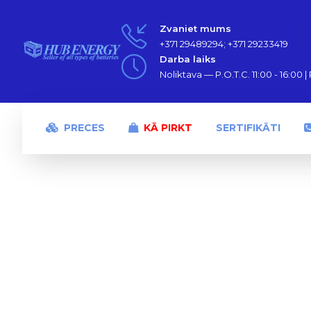
Zvaniet mums
+371 29489294; +371 29233419
Darba laiks
Noliktava — P.O.T.C. 11:00 - 16:00 | P
PRECES
KĀ PIRKT
SERTIFIKĀTI