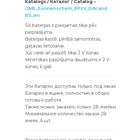
Katalogs / Каталог / Catalog –
GNB_Sonnenschein_EPzV_DIN and
BS_en
Šīs baterijas ir pieejamas tikai pēc
pieprasījuma.
Baterijas kastē, pilnībā samontētas,
gatavas lietošanai.
Jūs varat arī pasūtīt tikai 2 V šūnas.
Minimālais pasūtījuma daudzums ir 2 V
šūnas, 6 gab.
Эти батареи доступны только под заказ.
Батареи в ящике, полностью в сборе,
готовы к работе.
Также можно заказать только 2В ячейки.
Минимальное количество заказа 2В
ячеек, 6 шт.