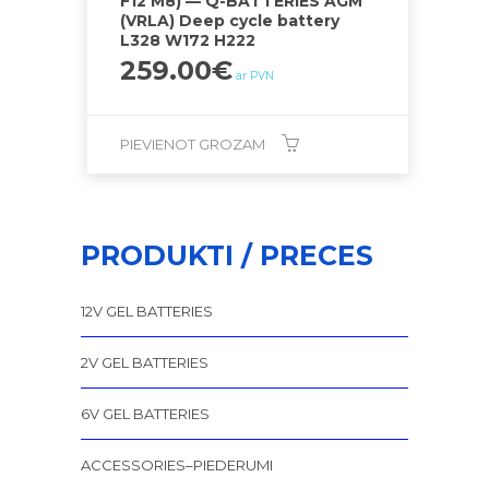
F12 M8) — Q-BATTERIES AGM
(VRLA) Deep cycle battery
L328 W172 H222
259.00
€
ar PVN
PIEVIENOT GROZAM
PRODUKTI / PRECES
12V GEL BATTERIES
2V GEL BATTERIES
6V GEL BATTERIES
ACCESSORIES–PIEDERUMI