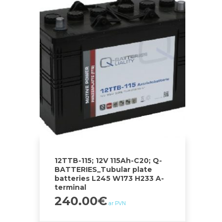
12TTB-115; 12V 115Ah-C20; Q-
BATTERIES_Tubular plate
batteries L245 W173 H233 A-
terminal
240.00
€
ar PVN