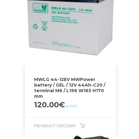
MWLG 44-12EV MWPower
battery / GEL / 12V 44Ah-C20 /
terminal M6 / L196 W165 H170
mm
120.00
€
ar PVN
PIEVIENOT GROZAM