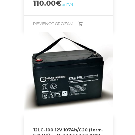
110.00
€
ar PVN
PIEVIENOT GROZAM
12LC-100 12V 107Ah/C20 (term.