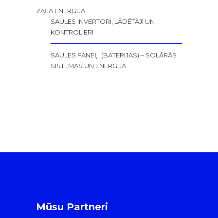
ZAĻĀ ENERĢIJA
SAULES INVERTORI, LĀDĒTĀJI UN
KONTROLIERI
SAULES PANEĻI (BATERIJAS) – SOLĀRĀS
SISTĒMAS UN ENERĢIJA
Mūsu Partneri