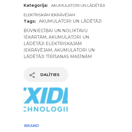
Kategorija:
AKUMULATORI UN LĀDĒTĀJI
ELEKTRISKĀM IEKRĀVĒJAM
Tags:
AKUMULATORI UN LĀDĒTĀJI
BŪVNIECĪBAI UN NOLIKTAVU
IEKĀRTĀM
,
AKUMULATORI UN
LĀDĒTĀJI ELEKTRISKAJAM
IEKRĀVĒJAM
,
AKUMULATORI UN
LĀDĒTĀJI TĪRĪŠANAS MAŠĪNĀM
DALĪTIES
BRAND