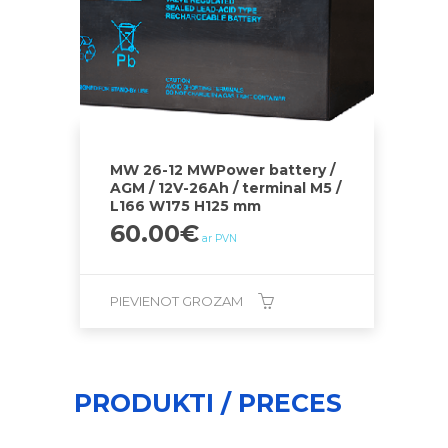
MW 26-12 MWPower battery /
AGM / 12V-26Ah / terminal M5 /
L166 W175 H125 mm
60.00
€
ar PVN
PIEVIENOT GROZAM
PRODUKTI / PRECES