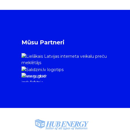
Mūsu Partneri
www.gudrie
m.lv/atrie-
krediti