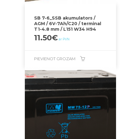
SB 7-6_SSB akumulators /
AGM / 6V-7Ah/C20 / terminal
T1-4.8 mm / L151 W34 H94
11.50
€
ar PVN
PIEVIENOT GROZAM