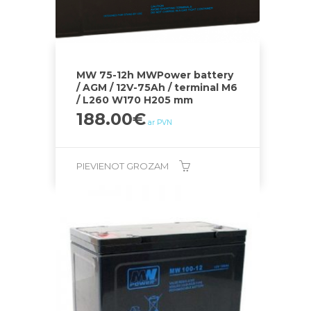
MW 75-12h MWPower battery
/ AGM / 12V-75Ah / terminal M6
/ L260 W170 H205 mm
188.00
€
ar PVN
PIEVIENOT GROZAM