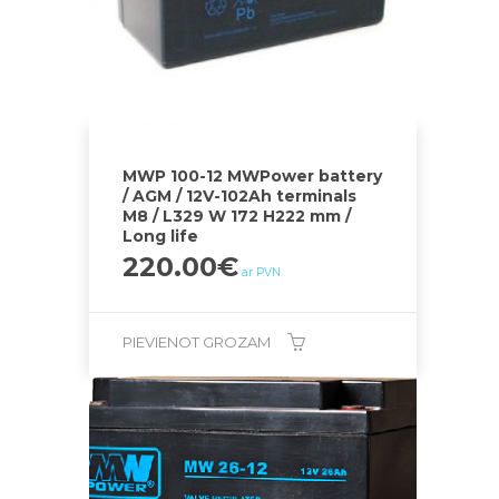
MWP 100-12 MWPower battery
/ AGM / 12V-102Ah terminals
M8 / L329 W 172 H222 mm /
Long life
220.00
€
ar PVN
PIEVIENOT GROZAM