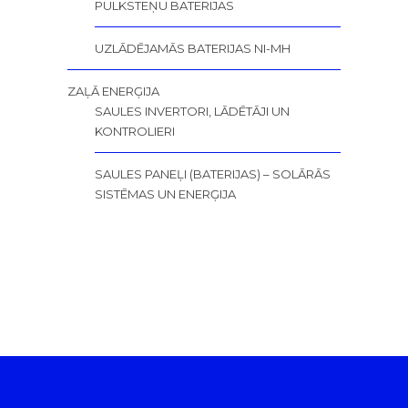
PULKSTEŅU BATERIJAS
UZLĀDĒJAMĀS BATERIJAS NI-MH
ZAĻĀ ENERĢIJA
SAULES INVERTORI, LĀDĒTĀJI UN
KONTROLIERI
SAULES PANEĻI (BATERIJAS) – SOLĀRĀS
SISTĒMAS UN ENERĢIJA