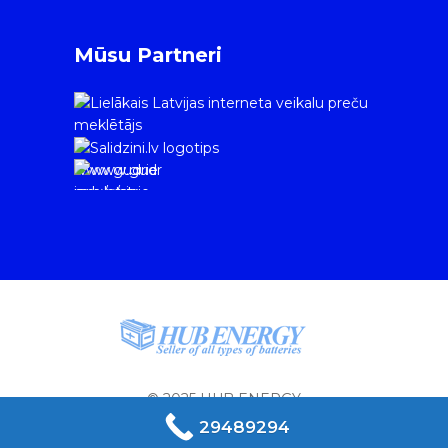
Mūsu Partneri
www.gudrie
m.lv/atrie-
krediti
© 2025 HUB ENERGY
29489294