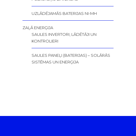
UZLĀDĒJAMĀS BATERIJAS NI-MH
ZAĻĀ ENERĢIJA
SAULES INVERTORI, LĀDĒTĀJI UN
KONTROLIERI
SAULES PANEĻI (BATERIJAS) – SOLĀRĀS
SISTĒMAS UN ENERĢIJA