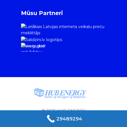
Mūsu Partneri
www.gudrie
m.lv/atrie-
krediti
© 2025 HUB ENERGY
29489294