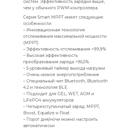
систем. Эффективность зарядки выше,
чем у обычного PWM-контроллера.
Серия Smart MPPT имеет следующие
особенности:
– Инновационная технология
отслеживания максимальной мощности
(MPPT)
– Эффективность отслеживания >99,9%
– Высокая эффективность
преобразования заряда >96,5%
– 5-уровневый таймер выхода нагрузки
– Очень низкое энергопотребление
– Специальный чип Bluetooth, Bluetooth
4.2 и технология BLE
– Подходит для GEL, WET, AGM и
LiFePO4 аккумуляторов
– Четырехступенчатый заряд: MPPT,
Boost, Equalize и Float
– Порог дня/ночи можно настроить
автоматически