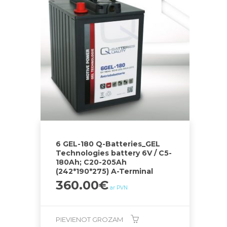
6 GEL-180 Q-Batteries_GEL
Technologies battery 6V / C5-
180Ah; C20-205Ah
(242*190*275) A-Terminal
360.00
€
ar PVN
PIEVIENOT GROZAM