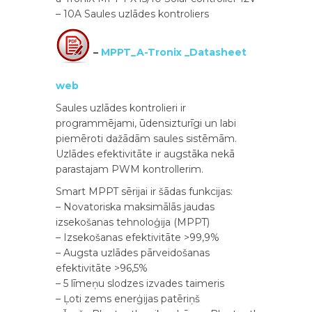
– 10A Saules uzlādes kontroliers
–
MPPT_A-Tronix _Datasheet
web
Saules uzlādes kontrolieri ir
programmējami, ūdensizturīgi un labi
piemēroti dažādām saules sistēmām.
Uzlādes efektivitāte ir augstāka nekā
parastajam PWM kontrollerim.
Smart MPPT sērijai ir šādas funkcijas:
– Novatoriska maksimālās jaudas
izsekošanas tehnoloģija (MPPT)
– Izsekošanas efektivitāte >99,9%
– Augsta uzlādes pārveidošanas
efektivitāte >96,5%
– 5 līmeņu slodzes izvades taimeris
– Ļoti zems enerģijas patēriņš