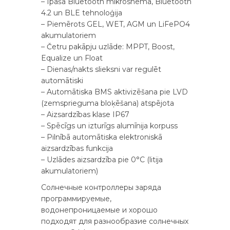
– Īpaša Bluetooth mikroshēma, Bluetooth
4.2 un BLE tehnoloģija
– Piemērots GEL, WET, AGM un LiFePO4
akumulatoriem
– Četru pakāpju uzlāde: MPPT, Boost,
Equalize un Float
– Dienas/nakts slieksni var regulēt
automātiski
– Automātiska BMS aktivizēšana pie LVD
(zemsprieguma bloķēšana) atspējota
– Aizsardzības klase IP67
– Spēcīgs un izturīgs alumīnija korpuss
– Pilnībā automātiska elektroniskā
aizsardzības funkcija
– Uzlādes aizsardzība pie 0°C (litija
akumulatoriem)
Солнечные контроллеры заряда
программируемые,
водонепроницаемые и хорошо
подходят для разнообразие солнечных