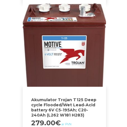
Akumulator Trojan T125 Deep
cycle Flooded/Wet Lead-Acid
battery 6V C5-195Ah; C20-
240Ah (L262 W181 H283)
279.00
€
ar PVN