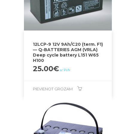
12LCP-9 12V 9Ah/C20 (term. F1)
— Q-BATTERIES AGM (VRLA)
Deep cycle battery L151 W65
H100
25.00
€
ar PVN
PIEVIENOT GROZAM