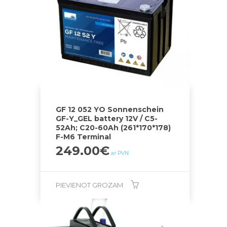
GF 12 052 YO Sonnenschein
GF-Y_GEL battery 12V / C5-
52Ah; C20-60Ah (261*170*178)
F-M6 Terminal
249.00
€
ar PVN
PIEVIENOT GROZAM