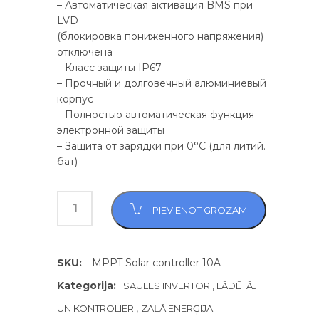
– Автоматическая активация BMS при
LVD
(блокировка пониженного напряжения)
отключена
– Класс защиты IP67
– Прочный и долговечный алюминиевый
корпус
– Полностью автоматическая функция
электронной защиты
– Защита от зарядки при 0°C (для литий.
бат)
PIEVIENOT GROZAM
SKU:
MPPT Solar controller 10A
Kategorija:
SAULES INVERTORI, LĀDĒTĀJI
,
UN KONTROLIERI
ZAĻĀ ENERĢIJA