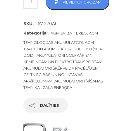
PIEVIENOT GROZAM
SKU:
6V 270Ah
Kategorija:
,
AGM 6V BATTERIES
AGM
,
TEHNOLOĢIJAS AKUMULATORI
AGM
TRACTION AKUMULATORI 1200 CIKLI (50%
,
DOD)
AKUMULATORI GOLFKĀRIEM,
,
KEMPINGAM UN ELEKTROTRANSPORTAM
AKUMULATORI ŠĶĒRVEIDA PACĒLĀJIEM,
CELTNIECĪBAS UN NOLIKTAVAS
,
APRĪKOJUMAM
AKUMULATORI TĪRĪŠANAS
,
TEHNIKAI
ZAĻĀ ENERĢIJA
DALĪTIES