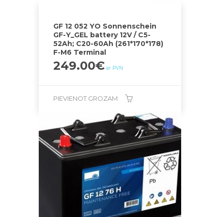
GF 12 052 YO Sonnenschein
GF-Y_GEL battery 12V / C5-
52Ah; C20-60Ah (261*170*178)
F-M6 Terminal
249.00
€
ar PVN
PIEVIENOT GROZAM