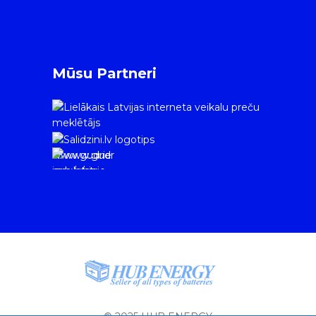
Mūsu Partneri
www.gudrie
m.lv/atrie-
krediti