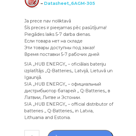
–
Datasheet_6AGM-305
Ja prece nav noliktavā
Šīs preces ir pieejamas pēc pasūtījuma!
Piegādes laiks 5-7 darba dienas.
Если товара нет на складе
Эти товары доступны под заказ!
Время поставки 5-7 рабочих дней
SIA ,,HUB ENERGY,, – oficiālais bateriju
izplatītājs ,,Q-Batteries,, Latvijā, Lietuvā un
Igaunijā.
SIA ,,HUB ENERGY,, – официальный
дистрибьютор батарей ,, Q-Batteries,, в
Латвии, Литве и Эстонии.
SIA ,,HUB ENERGY,, – official distributor of
batteries ,, Q-Batteries,, in Latvia,
Lithuania and Estonia.