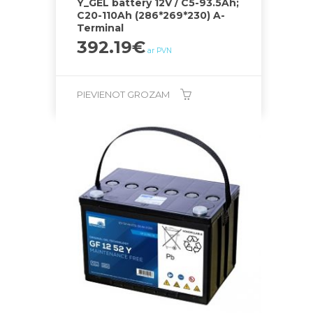
Y_GEL battery 12V / C5-93.5Ah;
C20-110Ah (286*269*230) A-
Terminal
392.19
€
ar PVN
PIEVIENOT GROZAM