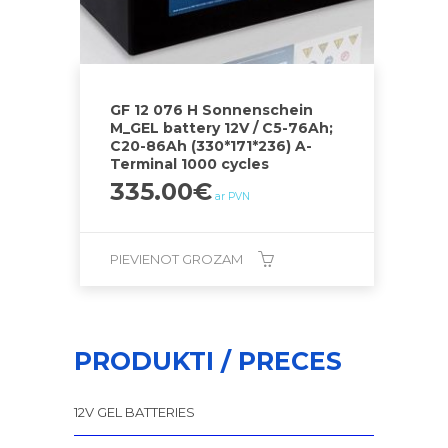
GF 12 076 H Sonnenschein
M_GEL battery 12V / C5-76Ah;
C20-86Ah (330*171*236) A-
Terminal 1000 cycles
335.00
€
ar PVN
PIEVIENOT GROZAM
PRODUKTI / PRECES
12V GEL BATTERIES