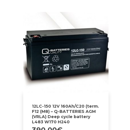
12LC-150 12V 160Ah/C20 (term.
F12 (M8) – Q-BATTERIES AGM
(VRLA) Deep cycle battery
L483 W170 H240
390.00
€