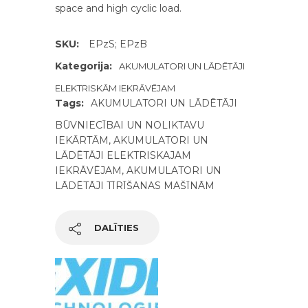
space and high cyclic load.
SKU:
EPzS; EPzB
Kategorija:
AKUMULATORI UN LĀDĒTĀJI
ELEKTRISKĀM IEKRĀVĒJAM
Tags:
AKUMULATORI UN LĀDĒTĀJI
BŪVNIECĪBAI UN NOLIKTAVU
IEKĀRTĀM
,
AKUMULATORI UN
LĀDĒTĀJI ELEKTRISKAJAM
IEKRĀVĒJAM
,
AKUMULATORI UN
LĀDĒTĀJI TĪRĪŠANAS MAŠĪNĀM
DALĪTIES