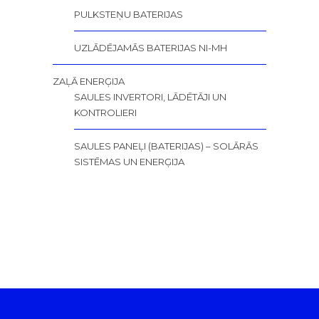
PULKSTEŅU BATERIJAS
UZLĀDĒJAMĀS BATERIJAS NI-MH
ZAĻĀ ENERĢIJA
SAULES INVERTORI, LĀDĒTĀJI UN
KONTROLIERI
SAULES PANEĻI (BATERIJAS) – SOLĀRĀS
SISTĒMAS UN ENERĢIJA