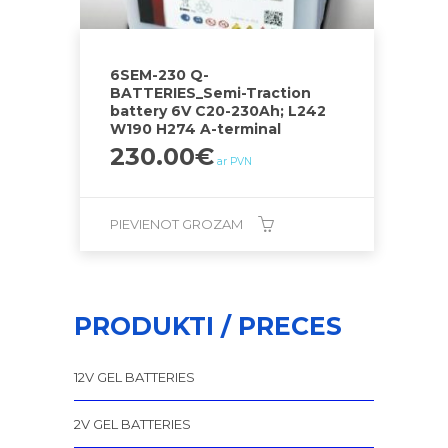
6SEM-230 Q-
BATTERIES_Semi-Traction
battery 6V C20-230Ah; L242
W190 H274 A-terminal
230.00
€
ar PVN
PIEVIENOT GROZAM
PRODUKTI / PRECES
12V GEL BATTERIES
2V GEL BATTERIES