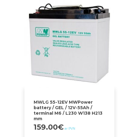
MWLG 55-12EV MWPower
battery / GEL / 12V-55Ah /
terminal M6 / L230 W138 H213
mm
159.00
€
ar PVN