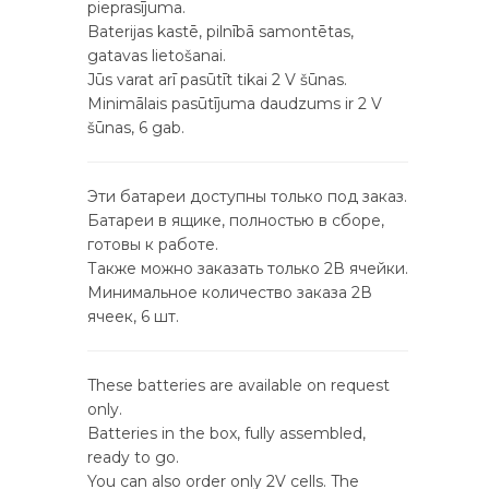
pieprasījuma.
Baterijas kastē, pilnībā samontētas,
gatavas lietošanai.
Jūs varat arī pasūtīt tikai 2 V šūnas.
Minimālais pasūtījuma daudzums ir 2 V
šūnas, 6 gab.
Эти батареи доступны только под заказ.
Батареи в ящике, полностью в сборе,
готовы к работе.
Также можно заказать только 2В ячейки.
Минимальное количество заказа 2В
ячеек, 6 шт.
These batteries are available on request
only.
Batteries in the box, fully assembled,
ready to go.
You can also order only 2V cells. The