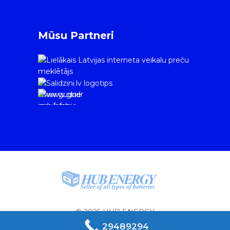
Mūsu Partneri
www.gudrie
m.lv/atrie-
krediti
© 2025 HUB ENERGY
29489294