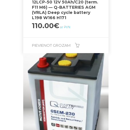
12LCP-50 12V 50Ah/C20 (term.
F11 M6) — Q-BATTERIES AGM
(VRLA) Deep cycle battery
L198 W166 H171
110.00
€
ar PVN
PIEVIENOT GROZAM