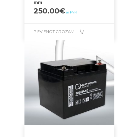
mm
250.00
€
ar PVN
PIEVIENOT GROZAM