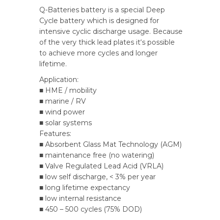
Q-Batteries battery is a special Deep
Cycle battery which is designed for
intensive cyclic discharge usage. Because
of the very thick lead plates it‘s possible
to achieve more cycles and longer
lifetime.
Application:
■ HME / mobility
■ marine / RV
■ wind power
■ solar systems
Features:
■ Absorbent Glass Mat Technology (AGM)
■ maintenance free (no watering)
■ Valve Regulated Lead Acid (VRLA)
■ low self discharge, < 3% per year
■ long lifetime expectancy
■ low internal resistance
■ 450 – 500 cycles (75% DOD)