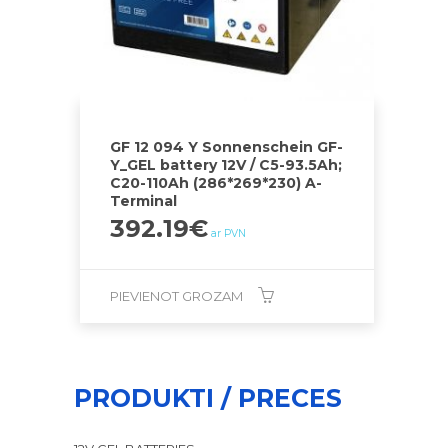
GF 12 094 Y Sonnenschein GF-
Y_GEL battery 12V / C5-93.5Ah;
C20-110Ah (286*269*230) A-
Terminal
392.19
€
ar PVN
PIEVIENOT GROZAM
PRODUKTI / PRECES