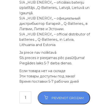
SIA ,,HUB ENERGY,, – oficiālais bateriju
izplatītājs ,,Q-Batteries,, Latvijā, Lietuvā un
Igaunijā.
SIA ,,HUB ENERGY,, – официальный
дистрибьютор батарей ,, Q-Batteries,, в
Латвии, Литве и Эстонии.
SIA ,,HUB ENERGY,, – official distributor of
batteries ,, Q-Batteries,, in Latvia,
Lithuania and Estonia.
Ja prece nav noliktavā
Šīs preces ir pieejamas pēc pasūtījuma!
Piegādes laiks 5-7 darba dienas.
Если товара нет на складе
Эти товары доступны под заказ!
Время поставки 5-7 рабочих дней
PIEVIENOT GROZAM