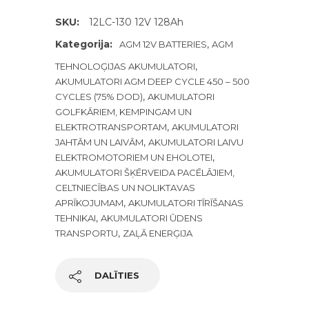
SKU:
12LC-130 12V 128Ah
Kategorija:
,
AGM 12V BATTERIES
AGM
,
TEHNOLOĢIJAS AKUMULATORI
AKUMULATORI AGM DEEP CYCLE 450 – 500
,
CYCLES (75% DOD)
AKUMULATORI
GOLFKĀRIEM, KEMPINGAM UN
,
ELEKTROTRANSPORTAM
AKUMULATORI
,
JAHTĀM UN LAIVĀM
AKUMULATORI LAIVU
,
ELEKTROMOTORIEM UN EHOLOTEI
AKUMULATORI ŠĶĒRVEIDA PACĒLĀJIEM,
CELTNIECĪBAS UN NOLIKTAVAS
,
APRĪKOJUMAM
AKUMULATORI TĪRĪŠANAS
,
TEHNIKAI
AKUMULATORI ŪDENS
,
TRANSPORTU
ZAĻĀ ENERĢIJA
DALĪTIES