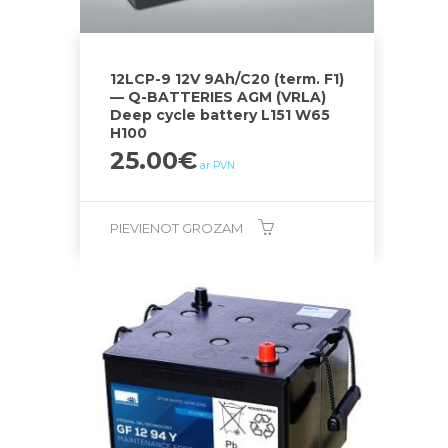
12LCP-9 12V 9Ah/C20 (term. F1)
— Q-BATTERIES AGM (VRLA)
Deep cycle battery L151 W65
H100
25.00
€
ar PVN
PIEVIENOT GROZAM