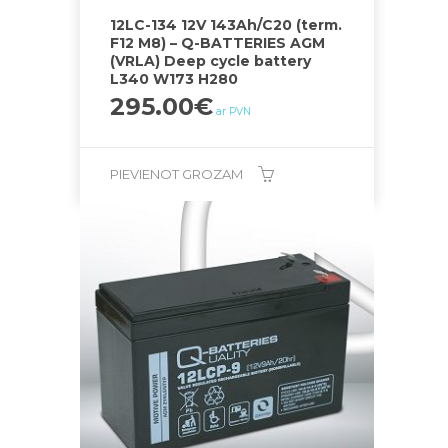
12LC-134 12V 143Ah/C20 (term.
F12 M8) – Q-BATTERIES AGM
(VRLA) Deep cycle battery
L340 W173 H280
295.00
€
ar PVN
PIEVIENOT GROZAM