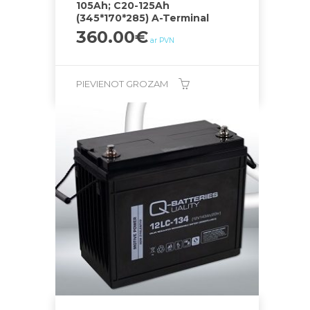
105Ah; C20-125Ah
(345*170*285) A-Terminal
360.00
€
ar PVN
PIEVIENOT GROZAM