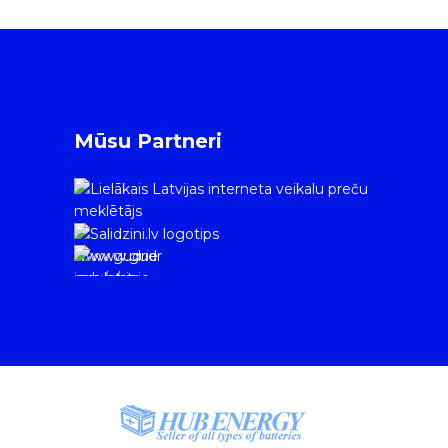
Mūsu Partneri
www.gudrie
m.lv/atrie-
krediti