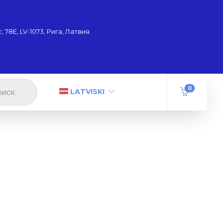
 78Е, LV-1073, Рига, Латвия
0
LATVISKI