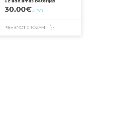
uzlādējamās baterijas
30.00
€
ar PVN
PIEVIENOT GROZAM