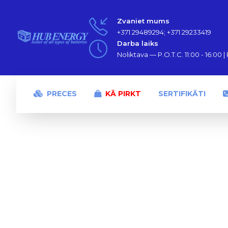
Zvaniet mums
+371 29489294; +371 29233419
Darba laiks
Noliktava — P.O.T.C. 11:00 - 16:00 | P
PRECES
KĀ PIRKT
SERTIFIKĀTI