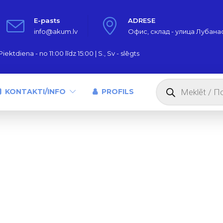
E-pasts
ADRESE
info@akum.lv
Офис, склад - улица Лубанас,
iektdiena - no 11:00 līdz 15:00 | S., Sv - slēgts
Products
search
KONTAKTI/INFO
PROFILS