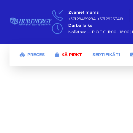
Zvaniet mums
+371 29489294; +371 29233419
Darba laiks
Noliktava — P.O.T.C. 11:00 - 16:00 | P
PRECES
KĀ PIRKT
SERTIFIKĀTI