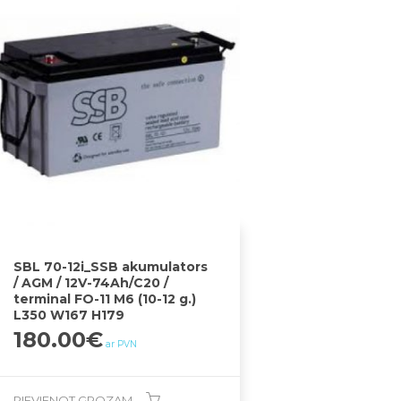
SBL 70-12i_SSB akumulators
/ AGM / 12V-74Ah/C20 /
terminal FO-11 M6 (10-12 g.)
L350 W167 H179
180.00
€
ar PVN
PIEVIENOT GROZAM