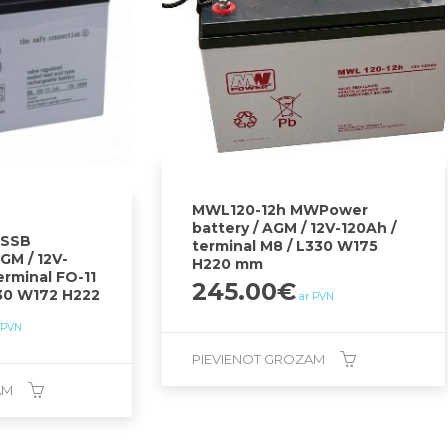
MWL120-12h MWPower
battery / AGM / 12V-120Ah /
_SSB
terminal M8 / L330 W175
GM / 12V-
H220 mm
erminal FO-11
245.00
€
330 W172 H222
ar PVN
 PVN
PIEVIENOT GROZAM
AM