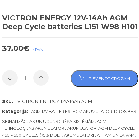
VICTRON ENERGY 12V-14Ah AGM
Deep Cycle batteries L151 W98 H101
37.00
€
ar PVN
PIEVIENOT GROZAM
SKU:
VICTRON ENERGY 12V-14Ah AGM
Kategorija:
,
AGM 12V BATTERIES
AGM AKUMULATORI DROŠĪBAS,
,
SIGNALIZĀCIJAS UN UGUNSGRĒKA SISTĒMĀM
AGM
,
TEHNOLOĢIJAS AKUMULATORI
AKUMULATORI AGM DEEP CYCLE
,
,
450 – 500 CYCLES (75% DOD)
AKUMULATORI JAHTĀM UN LAIVĀM