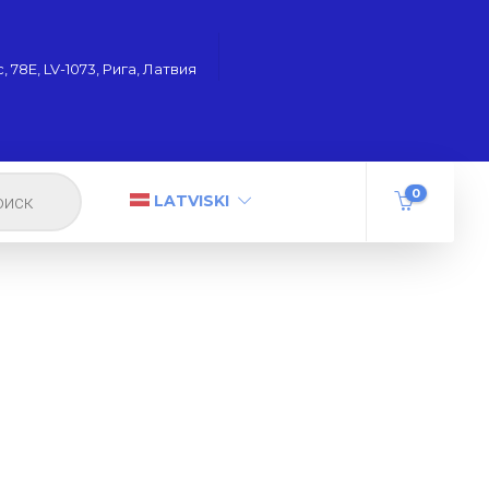
 78Е, LV-1073, Рига, Латвия
0
LATVISKI