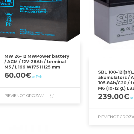
MW 26-12 MWPower battery
/ AGM / 12V-26Ah / terminal
M5 / L166 W175 H125 mm
SBL 100-12i(sh)
60.00
€
ar PVN
akumulators / A
105.8Ah/C20 / t
M6 (10-12 g.) L
239.00
€
PIEVIENOT GROZAM
ar
PIEVIENOT GROZ