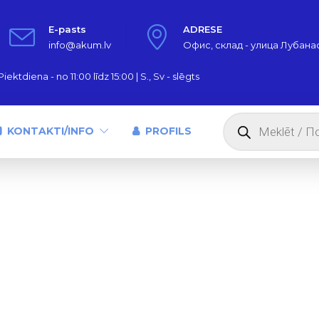
E-pasts
ADRESE
info@akum.lv
Офис, склад - улица Лубанас,
iektdiena - no 11:00 līdz 15:00 | S., Sv - slēgts
Products
search
KONTAKTI/INFO
PROFILS