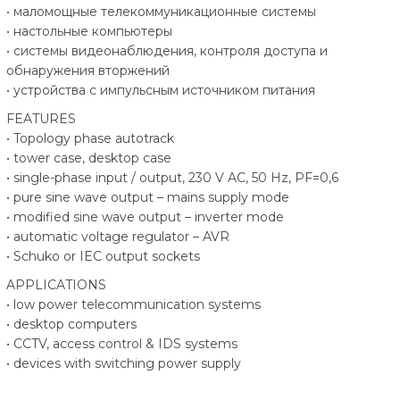
• маломощные телекоммуникационные системы
• настольные компьютеры
• системы видеонаблюдения, контроля доступа и
обнаружения вторжений
• устройства с импульсным источником питания
FEATURES
• Topology phase autotrack
• tower case, desktop case
• single-phase input / output, 230 V AC, 50 Hz, PF=0,6
• pure sine wave output – mains supply mode
• modified sine wave output – inverter mode
• automatic voltage regulator – AVR
• Schuko or IEC output sockets
APPLICATIONS
• low power telecommunication systems
• desktop computers
• CCTV, access control & IDS systems
• devices with switching power supply