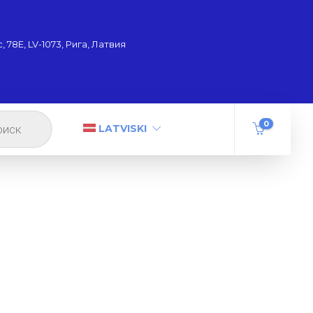
 78Е, LV-1073, Рига, Латвия
0
LATVISKI