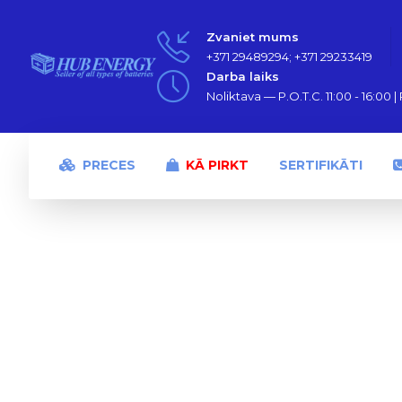
Zvaniet mums
+371 29489294; +371 29233419
Darba laiks
Noliktava — P.O.T.C. 11:00 - 16:00 | P
PRECES
KĀ PIRKT
SERTIFIKĀTI