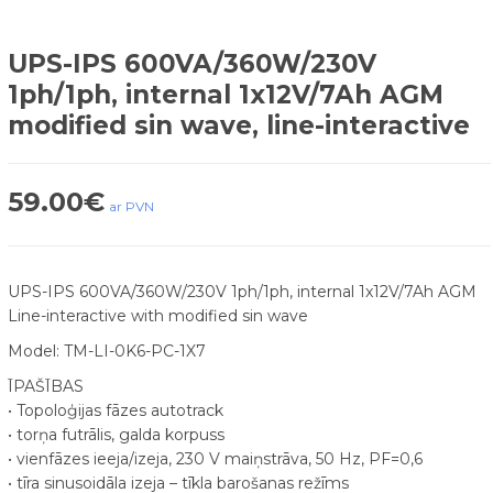
UPS-IPS 600VA/360W/230V
1ph/1ph, internal 1x12V/7Ah AGM
modified sin wave, line-interactive
59.00
€
ar PVN
UPS-IPS 600VA/360W/230V 1ph/1ph, internal 1x12V/7Ah AGM
Line-interactive with modified sin wave
Model: TM-LI-0K6-PC-1X7
ĪPAŠĪBAS
• Topoloģijas fāzes autotrack
• torņa futrālis, galda korpuss
• vienfāzes ieeja/izeja, 230 V maiņstrāva, 50 Hz, PF=0,6
• tīra sinusoidāla izeja – tīkla barošanas režīms