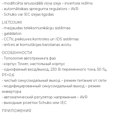
• modificēta sinusoidālā viļņa izeja – invertora režīms
• automātiskais sprieguma regulators – AVR
• Schuko vai IEC izejas ligzdas
LIETOJUMI
• mazjaudas telekomunikāciju sistēmas
• galddatori
• CCTV, piekļuves kontroles un IDS sistēmas
• ierīces ar komutācijas barošanas avotu
ОСОБЕННОСТИ
• Топология автотрекинга фаз
• корпус Tower, настольный корпус
• однофазный вход/выход, 230 В переменного тока, 50 Гц,
PF=0,6
• чистый синусоидальный выход – режим питания от сети
• модифицированный синусоидальный выход – режим
инвертора
• автоматический регулятор напряжения – AVR
• выходные розетки Schuko или IEC
ПРИЛОЖЕНИЯ