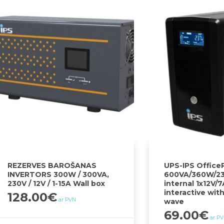
REZERVES BAROŠANAS
UPS-IPS Offic
INVERTORS 300W / 300VA,
600VA/360W/23
230V / 12V / 1-15A Wall box
internal 1x12V/
interactive wit
128.00
€
ar PVN
wave
69.00
€
ar P