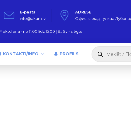
E-pasts
ADRESE
info@akum.lv
Офис, склад - улица Лубанас,
iektdiena - no 11:00 līdz 15:00 | S., Sv - slēgts
Products
search
KONTAKTI/INFO
PROFILS