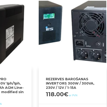
ePRO
REZERVES BAROŠANAS
0V 1ph/1ph,
INVERTORS 300W / 300VA,
7Ah AGM Line-
230V / 12V / 1-15A
h modified sin
118.00
€
ar PVN
VN