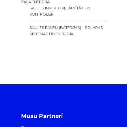
ZAĻĀ ENERĢIJA
SAULES INVERTORI, LĀDĒTĀJI UN
KONTROLIERI
SAULES PANEĻI (BATERIJAS) – SOLĀRĀS
SISTĒMAS UN ENERĢIJA
Mūsu Partneri