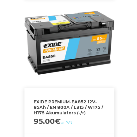
EXIDE PREMIUM-EA852 12V-
85Ah / EN 800A / L315 / W175 /
H175 Akumulators (-/+)
95.00
€
ar PVN