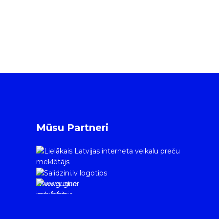
Mūsu Partneri
www.gudrie
m.lv/atrie-
krediti