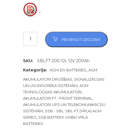
–
PIEVIENOT GROZAM
SKU:
SBLFT 200-12i; 12V 200Ah
Kategorija:
,
AGM 12V BATTERIES
AGM
AKUMULATORI DROŠĪBAS, SIGNALIZĀCIJAS
,
UN UGUNSGRĒKA SISTĒMĀM
AGM
,
TEHNOLOĢIJAS AKUMULATORI
,
AKUMULATORI FT - FRONT TERMINAL
AKUMULATORI UPS UN TELEKOMUNIKĀCIJU
,
SISTĒMĀM
SSB - SBL; SBL-FT (VRLA) AGM
,
SERIES
SSB BATTERY GMBH VRLA
BATTERIES