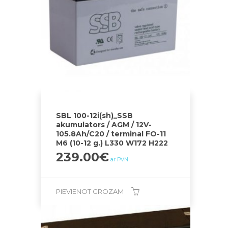
SBL 100-12i(sh)_SSB
akumulators / AGM / 12V-
105.8Ah/C20 / terminal FO-11
M6 (10-12 g.) L330 W172 H222
239.00
€
ar PVN
PIEVIENOT GROZAM