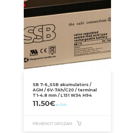
SB 7-6_SSB akumulators /
AGM / 6V-7Ah/C20 / terminal
T1-4.8 mm / L151 W34 H94
11.50
€
ar PVN
PIEVIENOT GROZAM