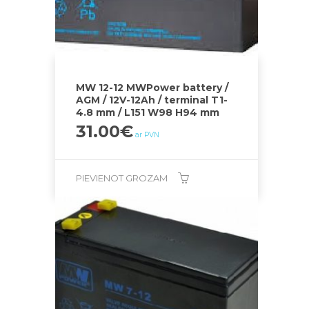
MW 12-12 MWPower battery /
AGM / 12V-12Ah / terminal T1-
4.8 mm / L151 W98 H94 mm
31.00
€
ar PVN
PIEVIENOT GROZAM