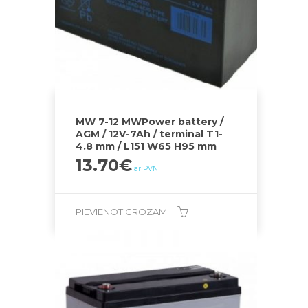
MW 7-12 MWPower battery /
AGM / 12V-7Ah / terminal T1-
4.8 mm / L151 W65 H95 mm
13.70
€
ar PVN
PIEVIENOT GROZAM