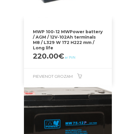
MWP 100-12 MWPower battery
/ AGM / 12V-102Ah terminals
M8 / L329 W 172 H222 mm /
Long life
220.00
€
ar PVN
PIEVIENOT GROZAM