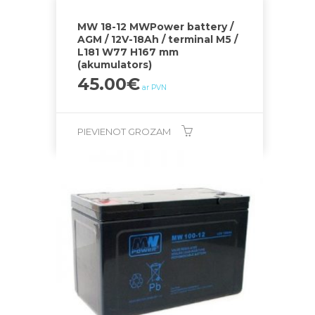
MW 18-12 MWPower battery /
AGM / 12V-18Ah / terminal M5 /
L181 W77 H167 mm
(akumulators)
45.00
€
ar PVN
PIEVIENOT GROZAM