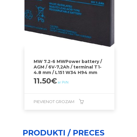
MW 7.2-6 MWPower battery /
AGM / 6V-7,2Ah / terminal T1-
4.8 mm / L151 W34 H94 mm
11.50
€
ar PVN
PIEVIENOT GROZAM
PRODUKTI / PRECES