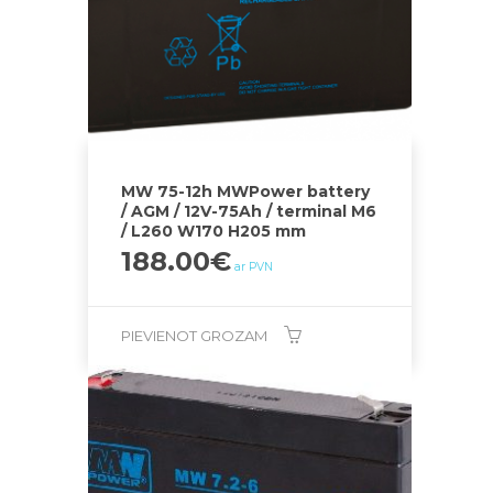
MW 75-12h MWPower battery
/ AGM / 12V-75Ah / terminal M6
/ L260 W170 H205 mm
188.00
€
ar PVN
PIEVIENOT GROZAM