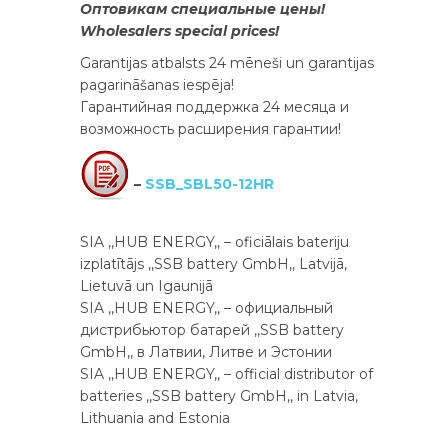
Оптовикам специальные цены!
Wholesalers special prices!
Garantijas atbalsts 24 mēneši un garantijas
pagarināšanas iespēja!
Гарантийная поддержка 24 месяца и
возможность расширения гарантии!
–
SSB_SBL50-12HR
SIA ,,HUB ENERGY,, – oficiālais bateriju
izplatītājs ,,SSB battery GmbH,, Latvijā,
Lietuvā un Igaunijā
SIA ,,HUB ENERGY,, – официальный
дистрибьютор батарей ,,SSB battery
GmbH,, в Латвии, Литве и Эстонии
SIA ,,HUB ENERGY,, – official distributor of
batteries ,,SSB battery GmbH,, in Latvia,
Lithuania and Estonia