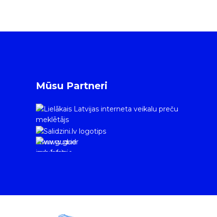
Mūsu Partneri
www.gudrie
m.lv/atrie-
krediti