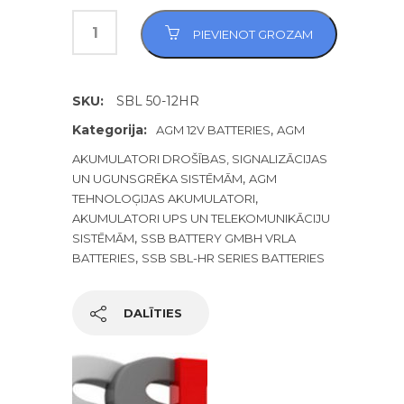
PIEVIENOT GROZAM
SKU:
SBL 50-12HR
Kategorija:
,
AGM 12V BATTERIES
AGM
AKUMULATORI DROŠĪBAS, SIGNALIZĀCIJAS
,
UN UGUNSGRĒKA SISTĒMĀM
AGM
,
TEHNOLOĢIJAS AKUMULATORI
AKUMULATORI UPS UN TELEKOMUNIKĀCIJU
,
SISTĒMĀM
SSB BATTERY GMBH VRLA
,
BATTERIES
SSB SBL-HR SERIES BATTERIES
DALĪTIES