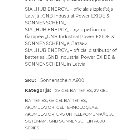
SIA ,,HUB ENERGY,, – oficialais izplatītājs
Latvijā ,,GNB Industrial Power EXIDE &
SONNENSCHEIN,,
SIA ,,HUB ENERGY,, – дистрибьютор
батарей ,,GNB Industrial Power EXIDE &
SONNENSCHEIN,, в Латвии
SIA ,,HUB ENERGY,, – official distributor of
batteries ,,GNB Industrial Power EXIDE &
SONNENSCHEIN,, in Latvia
SKU:
Sonnenschein A600
Kategorija:
,
12V GEL BATTERIES
2V GEL
,
,
BATTERIES
6V GEL BATTERIES
,
AKUMULATORI GEL TEHNOLOĢIJAS
AKUMULATORI UPS UN TELEKOMUNIKĀCIJU
,
SISTĒMĀM
GNB SONNENSCHEIN A600
SERIES