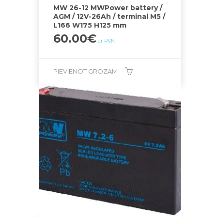
MW 26-12 MWPower battery /
AGM / 12V-26Ah / terminal M5 /
L166 W175 H125 mm
60.00
€
ar PVN
PIEVIENOT GROZAM