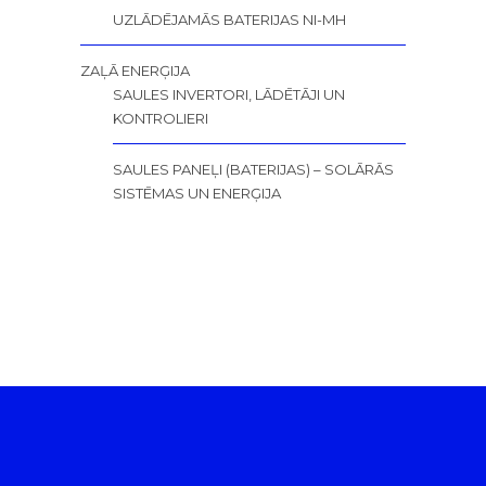
UZLĀDĒJAMĀS BATERIJAS NI-MH
ZAĻĀ ENERĢIJA
SAULES INVERTORI, LĀDĒTĀJI UN
KONTROLIERI
SAULES PANEĻI (BATERIJAS) – SOLĀRĀS
SISTĒMAS UN ENERĢIJA