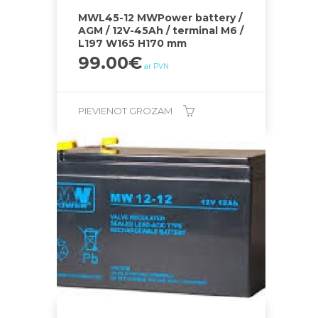
MWL45-12 MWPower battery /
AGM / 12V-45Ah / terminal M6 /
L197 W165 H170 mm
99.00
€
ar PVN
PIEVIENOT GROZAM