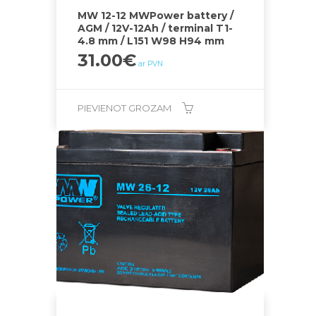
MW 12-12 MWPower battery /
AGM / 12V-12Ah / terminal T1-
4.8 mm / L151 W98 H94 mm
31.00
€
ar PVN
PIEVIENOT GROZAM