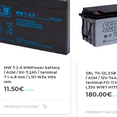
MW 7.2-6 MWPower battery
/ AGM / 6V-7,2Ah / terminal
SBL 70-12i_SSB
T1-4.8 mm / L151 W34 H94
/ AGM / 12V-74A
mm
terminal FO-11 M
L350 W167 H17
11.50
€
ar PVN
180.00
€
ar
PIEVIENOT GROZAM
PIEVIENOT GROZ