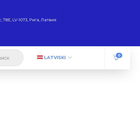
 78Е, LV-1073, Рига, Латвия
0
LATVISKI