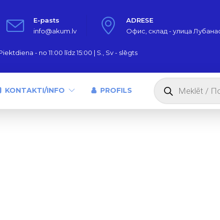
E-pasts
ADRESE
info@akum.lv
Офис, склад - улица Лубанас,
iektdiena - no 11:00 līdz 15:00 | S., Sv - slēgts
Products
search
KONTAKTI/INFO
PROFILS