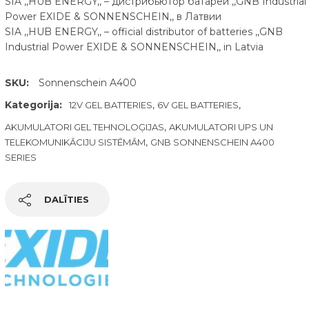
SIA ,,HUB ENERGY,, – дистрибьютор батарей ,,GNB Industrial
Power EXIDE & SONNENSCHEIN,, в Латвии
SIA ,,HUB ENERGY,, – official distributor of batteries ,,GNB
Industrial Power EXIDE & SONNENSCHEIN,, in Latvia
SKU:
Sonnenschein A400
Kategorija:
,
,
12V GEL BATTERIES
6V GEL BATTERIES
,
AKUMULATORI GEL TEHNOLOĢIJAS
AKUMULATORI UPS UN
,
TELEKOMUNIKĀCIJU SISTĒMĀM
GNB SONNENSCHEIN A400
SERIES
DALĪTIES