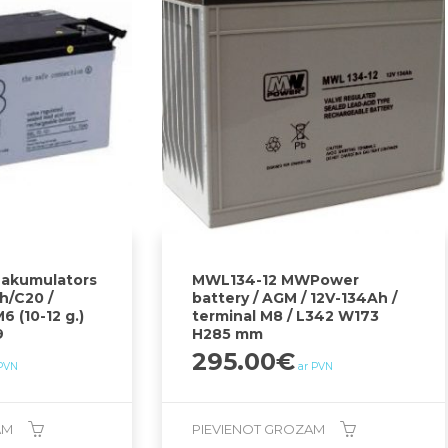
 akumulators
MWL134-12 MWPower
h/C20 /
battery / AGM / 12V-134Ah /
6 (10-12 g.)
terminal M8 / L342 W173
9
H285 mm
295.00
€
 PVN
ar PVN
AM
PIEVIENOT GROZAM