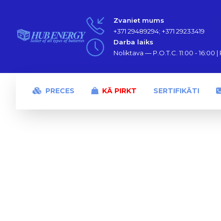
Zvaniet mums
+371 29489294; +371 29233419
Darba laiks
Noliktava — P.O.T.C. 11:00 - 16:00 | P
PRECES
KĀ PIRKT
SERTIFIKĀTI