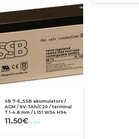
SB 7-6_SSB akumulators /
AGM / 6V-7Ah/C20 / terminal
T1-4.8 mm / L151 W34 H94
11.50
€
ar PVN