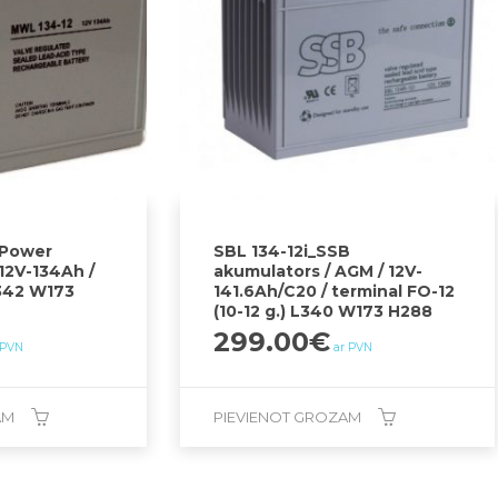
Power
SBL 134-12i_SSB
 12V-134Ah /
akumulators / AGM / 12V-
L342 W173
141.6Ah/C20 / terminal FO-12
(10-12 g.) L340 W173 H288
299.00
€
 PVN
ar PVN
AM
PIEVIENOT GROZAM