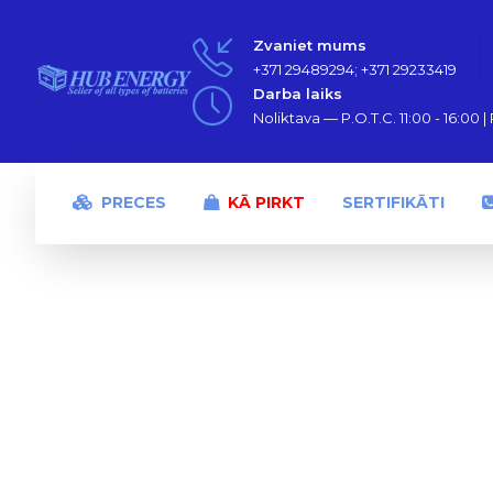
Zvaniet mums
+371 29489294; +371 29233419
Darba laiks
Noliktava — P.O.T.C. 11:00 - 16:00 | P
PRECES
KĀ PIRKT
SERTIFIKĀTI