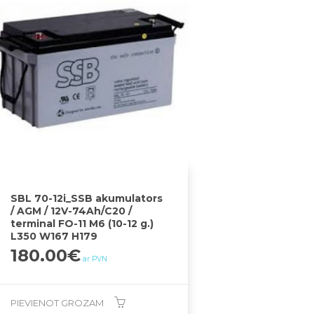
SBL 70-12i_SSB akumulators
/ AGM / 12V-74Ah/C20 /
terminal FO-11 M6 (10-12 g.)
L350 W167 H179
180.00
€
ar PVN
PIEVIENOT GROZAM