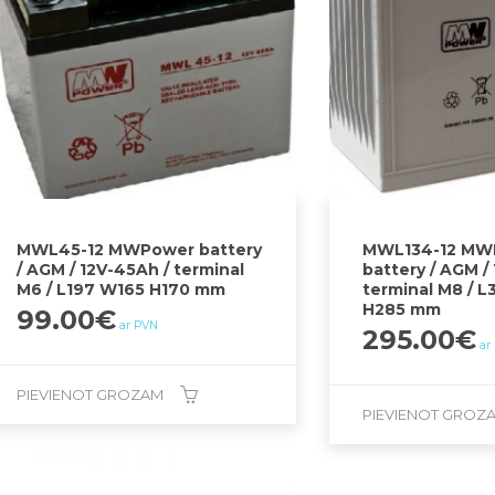
MWL45-12 MWPower battery
MWL134-12 MW
/ AGM / 12V-45Ah / terminal
battery / AGM /
M6 / L197 W165 H170 mm
terminal M8 / 
H285 mm
99.00
€
ar PVN
295.00
€
ar
PIEVIENOT GROZAM
PIEVIENOT GROZ