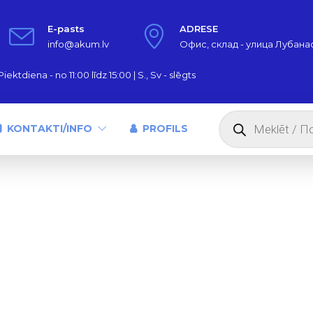
E-pasts
ADRESE
info@akum.lv
Офис, склад - улица Лубанас,
iektdiena - no 11:00 līdz 15:00 | S., Sv - slēgts
Products
search
KONTAKTI/INFO
PROFILS