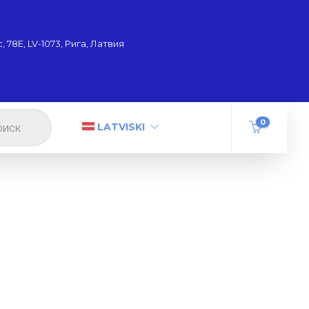
 78Е, LV-1073, Рига, Латвия
0
LATVISKI