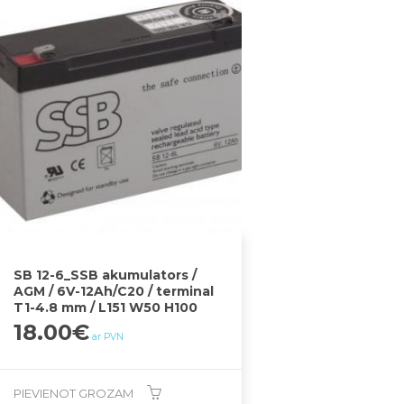
SB 12-6_SSB akumulators /
AGM / 6V-12Ah/C20 / terminal
T1-4.8 mm / L151 W50 H100
18.00
€
ar PVN
PIEVIENOT GROZAM