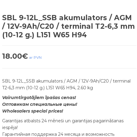
SBL 9-12L_SSB akumulators / AGM
/ 12V-9Ah/C20 / terminal T2-6,3 mm
(10-12 g.) L151 W65 H94
18.00
€
ar PVN
SBL 9-12L_SSB akumulators / AGM / 12V-9Ah/C20 / terminal
T2-6,3 mm (10-12 g.) L151 W65 H94, 2.60 kg
Vairumtirgotājiem īpašas cenas!
Оптовикам специальные цены!
Wholesalers special prices!
Garantijas atbalsts 24 mēneši un garantijas pagarināšanas
iespēja!
Гарантийная поддержка 24 месяца и возможность