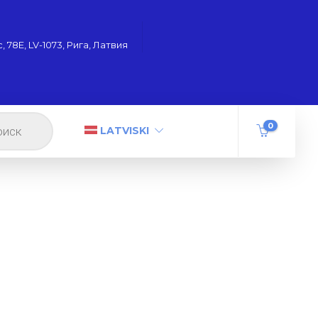
 78Е, LV-1073, Рига, Латвия
0
LATVISKI