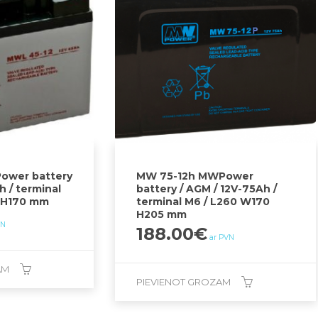
ower battery
MW 75-12h MWPower
h / terminal
battery / AGM / 12V-75Ah /
5 H170 mm
terminal M6 / L260 W170
H205 mm
VN
188.00
€
ar PVN
AM
PIEVIENOT GROZAM