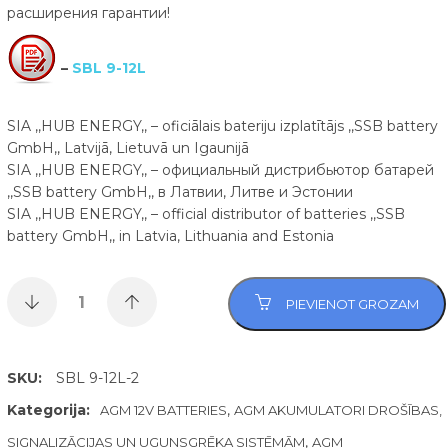
расширения гарантии!
–
SBL 9-12L
SIA ,,HUB ENERGY,, – oficiālais bateriju izplatītājs ,,SSB battery
GmbH,, Latvijā, Lietuvā un Igaunijā
SIA ,,HUB ENERGY,, – официальный дистрибьютор батарей
,,SSB battery GmbH,, в Латвии, Литве и Эстонии
SIA ,,HUB ENERGY,, – official distributor of batteries ,,SSB
battery GmbH,, in Latvia, Lithuania and Estonia
PIEVIENOT GROZAM
SKU:
SBL 9-12L-2
Kategorija:
,
AGM 12V BATTERIES
AGM AKUMULATORI DROŠĪBAS,
,
SIGNALIZĀCIJAS UN UGUNSGRĒKA SISTĒMĀM
AGM