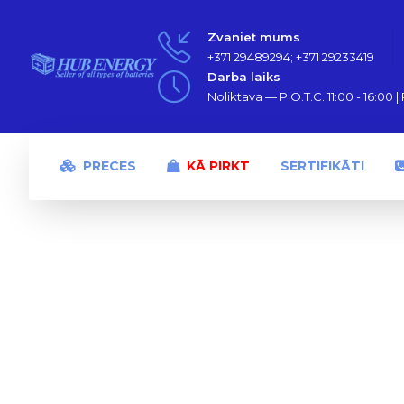
Zvaniet mums
+371 29489294; +371 29233419
Darba laiks
Noliktava — P.O.T.C. 11:00 - 16:00 | P
PRECES
KĀ PIRKT
SERTIFIKĀTI