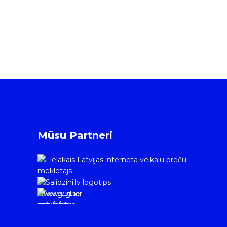
Mūsu Partneri
www.gudrie
m.lv/atrie-
krediti