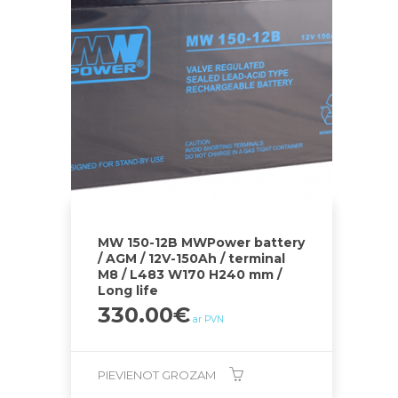
MW 150-12B MWPower battery
/ AGM / 12V-150Ah / terminal
M8 / L483 W170 H240 mm /
Long life
330.00
€
ar PVN
PIEVIENOT GROZAM