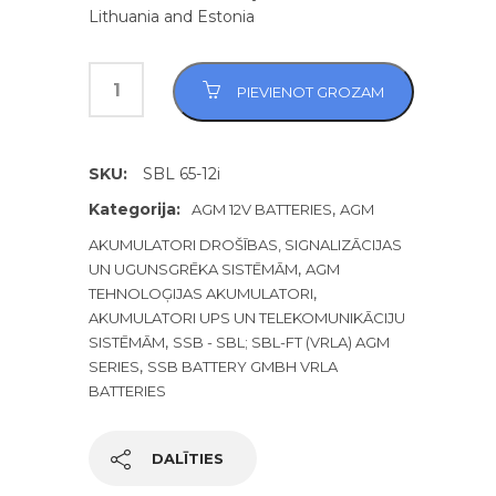
Lithuania and Estonia
PIEVIENOT GROZAM
SKU:
SBL 65-12i
Kategorija:
,
AGM 12V BATTERIES
AGM
AKUMULATORI DROŠĪBAS, SIGNALIZĀCIJAS
,
UN UGUNSGRĒKA SISTĒMĀM
AGM
,
TEHNOLOĢIJAS AKUMULATORI
AKUMULATORI UPS UN TELEKOMUNIKĀCIJU
,
SISTĒMĀM
SSB - SBL; SBL-FT (VRLA) AGM
,
SERIES
SSB BATTERY GMBH VRLA
BATTERIES
DALĪTIES