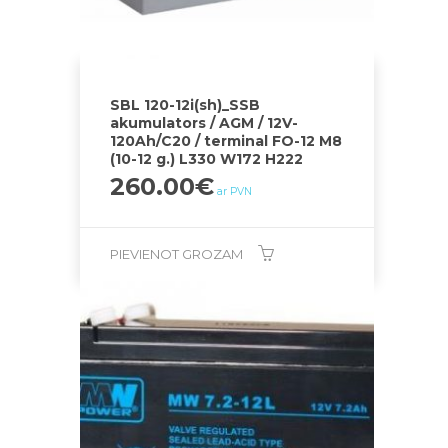
SBL 120-12i(sh)_SSB
akumulators / AGM / 12V-
120Ah/C20 / terminal FO-12 M8
(10-12 g.) L330 W172 H222
260.00
€
ar PVN
PIEVIENOT GROZAM