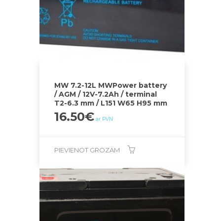
MW 7.2-12L MWPower battery
/ AGM / 12V-7.2Ah / terminal
T2-6.3 mm / L151 W65 H95 mm
16.50
€
ar PVN
PIEVIENOT GROZAM