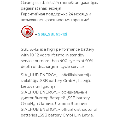
Garantijas atbalsts 24 mēneši un garantijas
pagarināšanas iespēja!
Гарантийная поддержка 24 месяца и
возможность расширения гарантии!
–
SSB_SBL65-12i
SBL 65-12i is a high performance battery
with 10-12 years lifetime in standby
service or more than 400 cycles at 50%
depth of discharge in cycle service.
SIA ,,HUB ENERGY,, – oficiālais bateriju
izplatītājs ,,SSB battery GmbH,, Latvijā,
Lietuvā un Igaunijā
SIA ,,HUB ENERGY,, – официальный
дистрибьютор батарей ,,SSB battery
GmbH,, в Латвии, Литве и Эстонии
SIA ,,HUB ENERGY,, – official distributor of
batteries ,,SSB battery GmbH,, in Latvia,