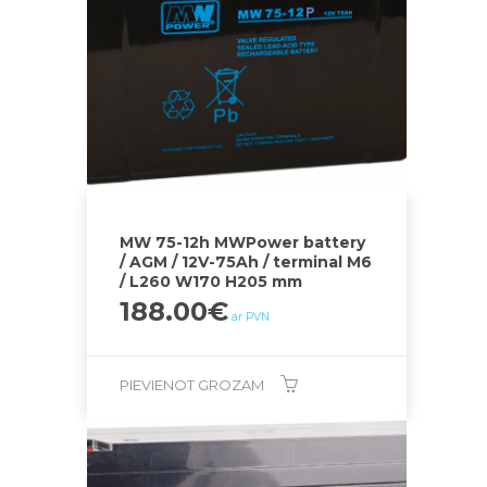
MW 75-12h MWPower battery
/ AGM / 12V-75Ah / terminal M6
/ L260 W170 H205 mm
188.00
€
ar PVN
PIEVIENOT GROZAM