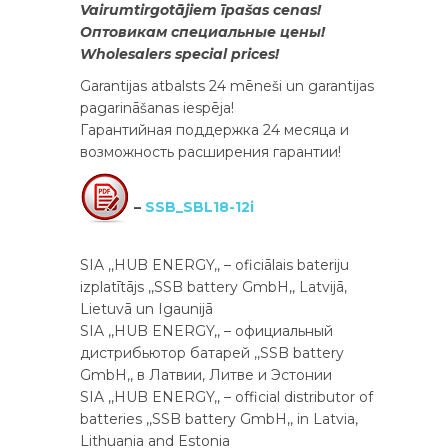
Vairumtirgotājiem īpašas cenas!
Оптовикам специальные цены!
Wholesalers special prices!
Garantijas atbalsts 24 mēneši un garantijas
pagarināšanas iespēja!
Гарантийная поддержка 24 месяца и
возможность расширения гарантии!
–
SSB_SBL18-12i
SIA ,,HUB ENERGY,, – oficiālais bateriju
izplatītājs ,,SSB battery GmbH,, Latvijā,
Lietuvā un Igaunijā
SIA ,,HUB ENERGY,, – официальный
дистрибьютор батарей ,,SSB battery
GmbH,, в Латвии, Литве и Эстонии
SIA ,,HUB ENERGY,, – official distributor of
batteries ,,SSB battery GmbH,, in Latvia,
Lithuania and Estonia