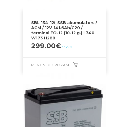
SBL 134-12i_SSB akumulators /
AGM / 12V-141.6Ah/C20 /
terminal FO-12 (10-12 g.) L340
W173 H288
299.00
€
ar PVN
PIEVIENOT GROZAM