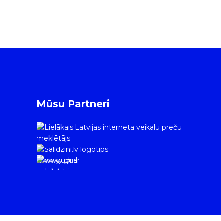
Mūsu Partneri
www.gudrie
m.lv/atrie-
krediti