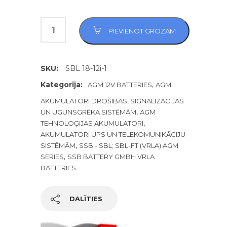
PIEVIENOT GROZAM
SKU:
SBL 18-12i-1
Kategorija:
,
AGM 12V BATTERIES
AGM
AKUMULATORI DROŠĪBAS, SIGNALIZĀCIJAS
,
UN UGUNSGRĒKA SISTĒMĀM
AGM
,
TEHNOLOĢIJAS AKUMULATORI
AKUMULATORI UPS UN TELEKOMUNIKĀCIJU
,
SISTĒMĀM
SSB - SBL; SBL-FT (VRLA) AGM
,
SERIES
SSB BATTERY GMBH VRLA
BATTERIES
DALĪTIES