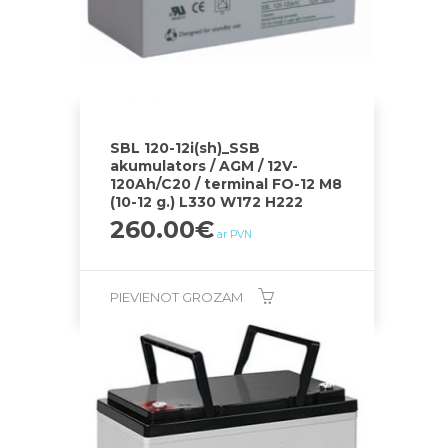
SBL 120-12i(sh)_SSB
akumulators / AGM / 12V-
120Ah/C20 / terminal FO-12 M8
(10-12 g.) L330 W172 H222
260.00
€
ar PVN
PIEVIENOT GROZAM