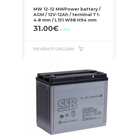
MW 12-12 MWPower battery /
AGM / 12V-12Ah / terminal T1-
4.8 mm / L151 W98 H94 mm
31.00
€
ar PVN
PIEVIENOT GROZAM