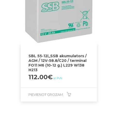
SBL 55-12i_SSB akumulators /
AGM / 12V-58.8/C20 / terminal
FO11 M6 (10-12 g.) L229 W138
H213
112.00
€
ar PVN
PIEVIENOT GROZAM