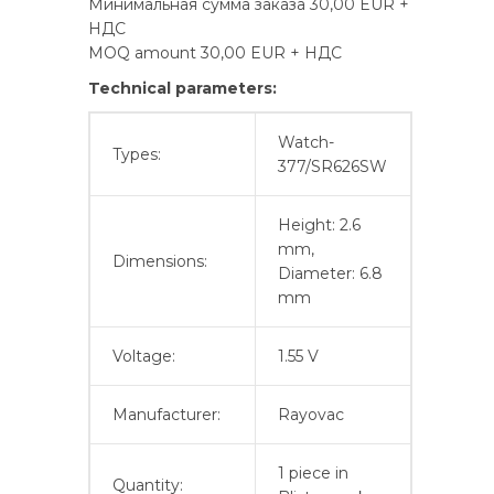
Минимальная сумма заказа 30,00 EUR +
НДС
MOQ amount 30,00 EUR + НДС
Technical parameters:
Watch-
Types:
377/SR626SW
Height: 2.6
mm,
Dimensions:
Diameter: 6.8
mm
Voltage:
1.55 V
Manufacturer:
Rayovac
1 piece in
Quantity: