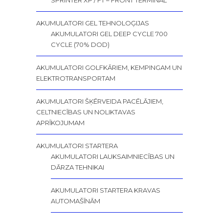
SPRINTER XP / FT – FRONT TERMINAL
AKUMULATORI GEL TEHNOLOĢIJAS
AKUMULATORI GEL DEEP CYCLE 700
CYCLE (70% DOD)
AKUMULATORI GOLFKĀRIEM, KEMPINGAM UN
ELEKTROTRANSPORTAM
AKUMULATORI ŠĶĒRVEIDA PACĒLĀJIEM,
CELTNIECĪBAS UN NOLIKTAVAS
APRĪKOJUMAM
AKUMULATORI STARTERA
AKUMULATORI LAUKSAIMNIECĪBAS UN
DĀRZA TEHNIKAI
AKUMULATORI STARTERA KRAVAS
AUTOMAŠĪNĀM