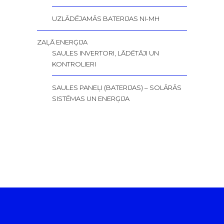
UZLĀDĒJAMĀS BATERIJAS NI-MH
ZAĻĀ ENERĢIJA
SAULES INVERTORI, LĀDĒTĀJI UN
KONTROLIERI
SAULES PANEĻI (BATERIJAS) – SOLĀRĀS
SISTĒMAS UN ENERĢIJA