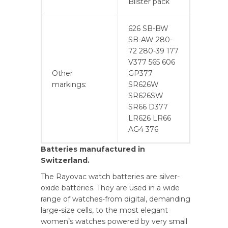
Blister pack
626 SB-BW
SB-AW 280-
72 280-39 177
V377 565 606
Other
GP377
markings:
SR626W
SR626SW
SR66 D377
LR626 LR66
AG4 376
Batteries manufactured in
Switzerland.
The Rayovac watch batteries are silver-
oxide batteries. They are used in a wide
range of watches-from digital, demanding
large-size cells, to the most elegant
women’s watches powered by very small