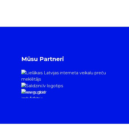
Mūsu Partneri
www.gudrie
m.lv/atrie-
krediti