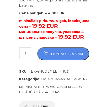
930mAh / 1,2V (4 gb. blister) uzlādējamās
baterijas
Cena par gab. – 4,98 EUR
minimālais pirkums, 4 gab, iepakojuma
19 92 EUR
cena –
минимальная покупка, упаковка 4
19,92 EUR
шт, цена упаковки –
PIEVIENOT GROZAM
SKU:
BK-4HCDE/4LE(HR03)
Kategorija:
UZLĀDĒJAMĀS BATERIJAS NI-
,
MH
VISU VEIDU PARASTU BATERIJAS UN
UZLĀDĒJAMĀS BATERIJAS
DALĪTIES