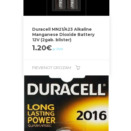
Duracell MN21/A23 Alkaline
Manganese Dioxide Battery
12V (2gab. blister)
1.20
€
ar PVN
PIEVIENOT GROZAM