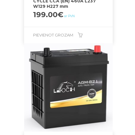
CYCLE CCA (EN) 460A L237
W129 H227 mm
199.00
€
ar PVN
PIEVIENOT GROZAM