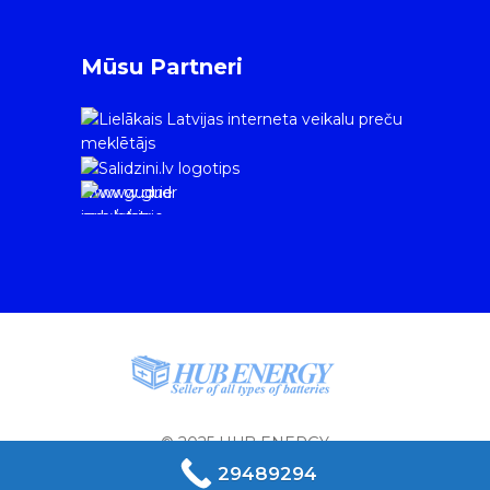
Mūsu Partneri
www.gudrie
m.lv/atrie-
krediti
© 2025 HUB ENERGY
29489294