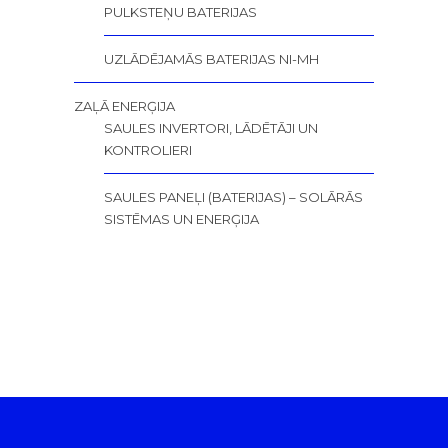
PULKSTEŅU BATERIJAS
UZLĀDĒJAMĀS BATERIJAS NI-MH
ZAĻĀ ENERĢIJA
SAULES INVERTORI, LĀDĒTĀJI UN
KONTROLIERI
SAULES PANEĻI (BATERIJAS) – SOLĀRĀS
SISTĒMAS UN ENERĢIJA