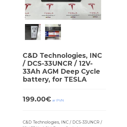
С&D Technologies, INC
/ DCS-33UNCR / 12V-
33Ah AGM Deep Cycle
battery, for TESLA
199.00
€
ar PVN
С&D Technologies, INC / DCS-33UNCR /