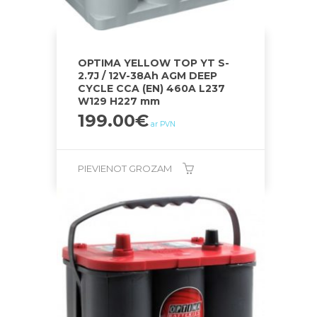
OPTIMA YELLOW TOP YT S-
2.7J / 12V-38Ah AGM DEEP
CYCLE CCA (EN) 460A L237
W129 H227 mm
199.00
€
ar PVN
PIEVIENOT GROZAM