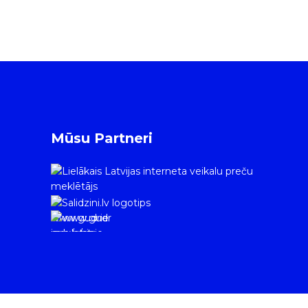
Mūsu Partneri
www.gudrie
m.lv/atrie-
krediti