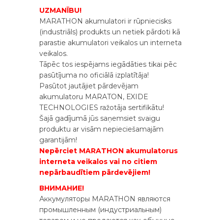
UZMANĪBU!
MARATHON akumulatori ir rūpniecisks
(industriāls) produkts un netiek pārdoti kā
parastie akumulatori veikalos un interneta
veikalos.
Tāpēc tos iespējams iegādāties tikai pēc
pasūtījuma no oficiālā izplatītāja!
Pasūtot jautājiet pārdevējam
akumulatoru MARATON, ЕXIDE
TECHNOLOGIES ražotāja sertifikātu!
Šajā gadījumā jūs saņemsiet svaigu
produktu ar visām nepieciešamajām
garantijām!
Nepērciet MARATHON akumulatorus
interneta veikalos vai no citiem
nepārbaudītiem pārdevējiem!
ВНИМАНИЕ!
Аккумуляторы MARATHON являются
промышленным (индустриальным)