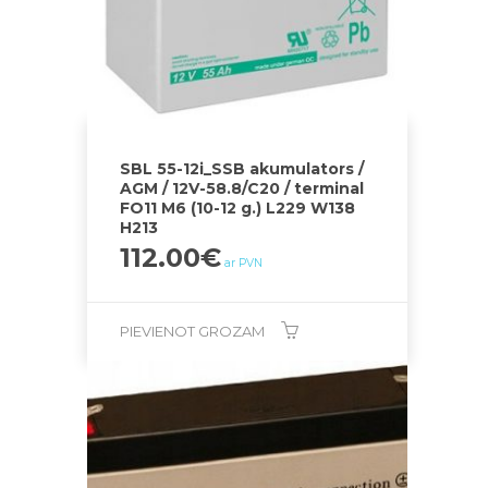
SBL 55-12i_SSB akumulators /
AGM / 12V-58.8/C20 / terminal
FO11 M6 (10-12 g.) L229 W138
H213
112.00
€
ar PVN
PIEVIENOT GROZAM