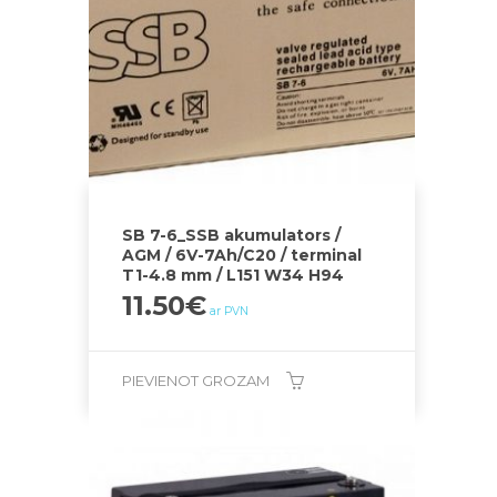
SB 7-6_SSB akumulators /
AGM / 6V-7Ah/C20 / terminal
T1-4.8 mm / L151 W34 H94
11.50
€
ar PVN
PIEVIENOT GROZAM