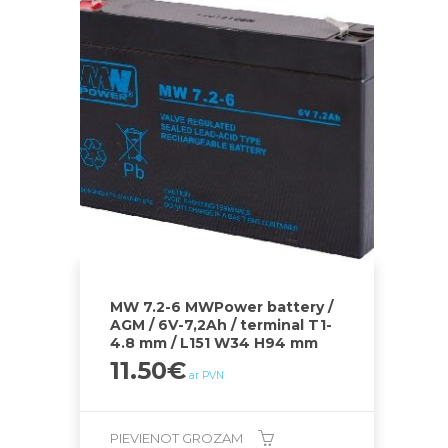
MW 7.2-6 MWPower battery /
AGM / 6V-7,2Ah / terminal T1-
4.8 mm / L151 W34 H94 mm
11.50
€
ar PVN
PIEVIENOT GROZAM