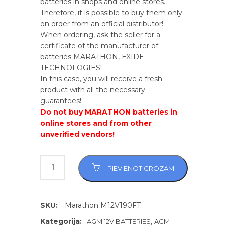
batteries in shops and online stores.
Therefore, it is possible to buy them only
on order from an official distributor!
When ordering, ask the seller for a
certificate of the manufacturer of
batteries MARATHON, ЕXIDE
TECHNOLOGIES!
In this case, you will receive a fresh
product with all the necessary
guarantees!
Do not buy MARATHON batteries in
online stores and from other
unverified vendors!
PIEVIENOT GROZAM
SKU:
Marathon M12V190FT
Kategorija:
,
AGM 12V BATTERIES
AGM