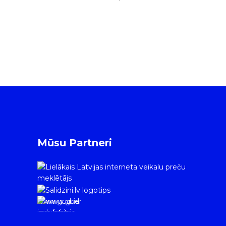
Mūsu Partneri
www.gudrie
m.lv/atrie-
krediti