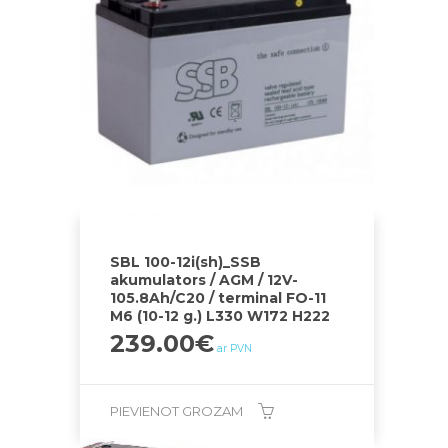
SBL 100-12i(sh)_SSB
akumulators / AGM / 12V-
105.8Ah/C20 / terminal FO-11
M6 (10-12 g.) L330 W172 H222
239.00
€
ar PVN
PIEVIENOT GROZAM