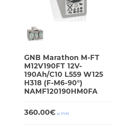
GNB Marathon M-FT
M12V190FT 12V-
190Ah/C10 L559 W125
H318 (F-M6-90°)
NAMF120190HM0FA
360.00
€
ar PVN