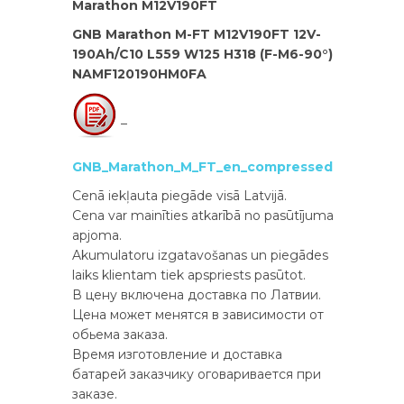
Marathon M12V190FT
GNB Marathon M-FT M12V190FT 12V-
190Ah/C10 L559 W125 H318 (F-M6-90°)
NAMF120190HM0FA
–
GNB_Marathon_M_FT_en_compressed
Cenā iekļauta piegāde visā Latvijā.
Cena var mainīties atkarībā no pasūtījuma
apjoma.
Akumulatoru izgatavošanas un piegādes
laiks klientam tiek apspriests pasūtot.
В цену включена доставка по Латвии.
Цена может менятся в зависимости от
обьема заказа.
Время изготовление и доставка
батарей заказчику оговаривается при
заказе.