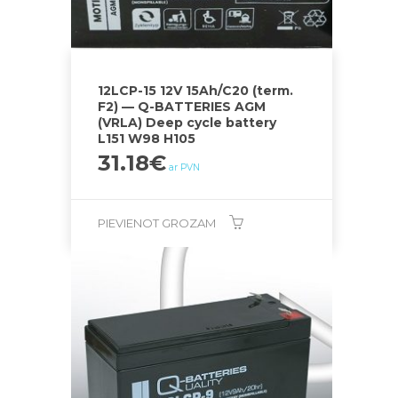
12LCP-15 12V 15Ah/C20 (term.
F2) — Q-BATTERIES AGM
(VRLA) Deep cycle battery
L151 W98 H105
31.18
€
ar PVN
PIEVIENOT GROZAM