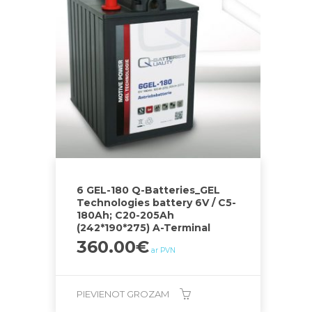
6 GEL-180 Q-Batteries_GEL
Technologies battery 6V / C5-
180Ah; C20-205Ah
(242*190*275) A-Terminal
360.00
€
ar PVN
PIEVIENOT GROZAM