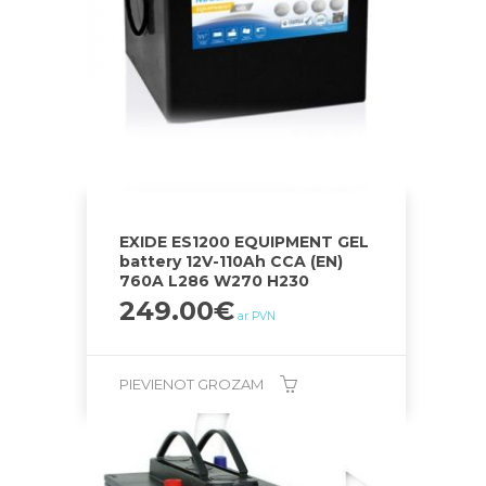
EXIDE ES1200 EQUIPMENT GEL
battery 12V-110Ah CCA (EN)
760A L286 W270 H230
249.00
€
ar PVN
PIEVIENOT GROZAM