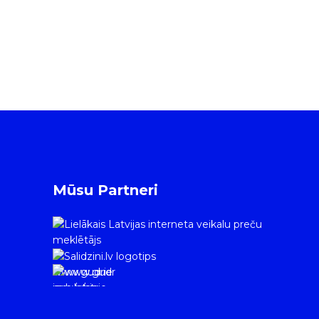
Mūsu Partneri
www.gudrie
m.lv/atrie-
krediti