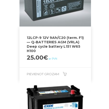
12LCP-9 12V 9Ah/C20 (term. F1)
— Q-BATTERIES AGM (VRLA)
Deep cycle battery L151 W65
H100
25.00
€
ar PVN
PIEVIENOT GROZAM