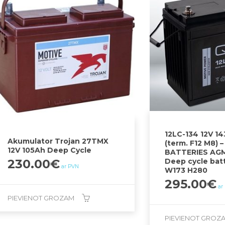
12LC-134 12V 1
Akumulator Trojan 27TMX
(term. F12 M8) –
12V 105Ah Deep Cycle
BATTERIES AGM
Deep cycle bat
230.00
€
ar PVN
W173 H280
295.00
€
ar
PIEVIENOT GROZAM
PIEVIENOT GROZ