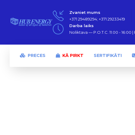
Zvaniet mums
+371 29489294; +371 29233419
Darba laiks
Noliktava — P.O.T.C. 11:00 - 16:00 | P
PRECES
KĀ PIRKT
SERTIFIKĀTI