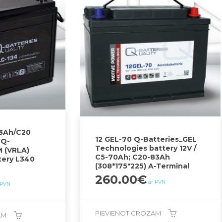
43Ah/C20
12 GEL-70 Q-Batteries_GEL
 Q-
Technologies battery 12V /
 (VRLA)
C5-70Ah; C20-83Ah
tery L340
(308*175*225) A-Terminal
260.00
€
ar PVN
 PVN
PIEVIENOT GROZAM
AM