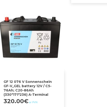
GF 12 076 V Sonnenschein
GF-V_GEL battery 12V / C5-
76Ah; C20-86Ah
(330*171*236) A-Terminal
320.00
€
ar PVN