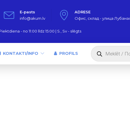
E-pasts
ADRESE
info@akum.lv
Офис, склад - улица Лубанас,
iektdiena - no 11:00 līdz 15:00 | S., Sv - slēgts
Products
search
KONTAKTI/INFO
PROFILS