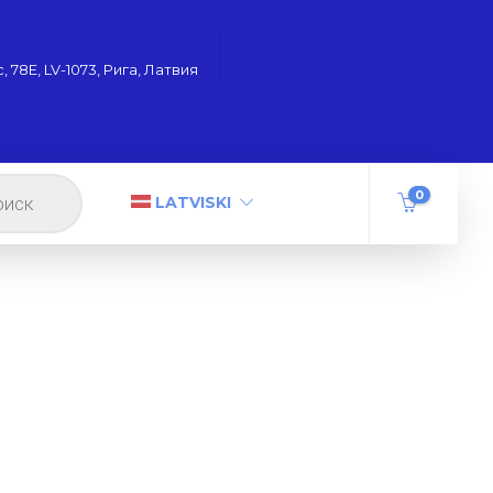
 78Е, LV-1073, Рига, Латвия
0
LATVISKI