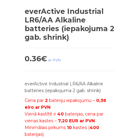
everActive Industrial
LR6/AA Alkaline
batteries (iepakojuma 2
gab. shrink)
0.36
€
ar PVN
everActive Industrial LR6/AA Alkaline
batteries (iepakojuma 2 gab. shrink)
Cena par
2
bateriju iepakojumu –
0,36
eiro ar PVN
Vienā kastītē ir
40
baterijas, cena par
vienas kastes –
7,20 EUR ar PVN
Minimālais pirkums
10
kastes (
400
baterijas)