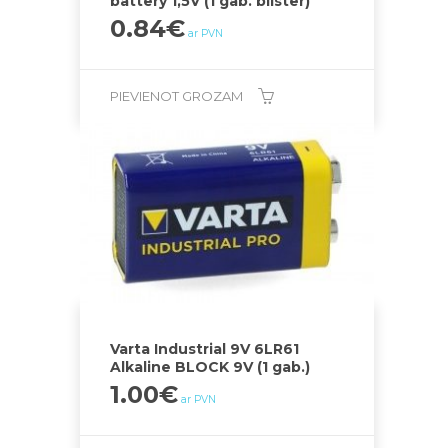
battery 1,5V (1 gab. blister)
0.84
€
ar PVN
PIEVIENOT GROZAM
Varta Industrial 9V 6LR61
Alkaline BLOCK 9V (1 gab.)
1.00
€
ar PVN