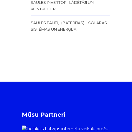
SAULES INVERTORI, LĀDĒTĀJI UN
KONTROLIERI
SAULES PANEĻI (BATERIJAS) – SOLĀRĀS
SISTĒMAS UN ENERĢIJA
Mūsu Partneri