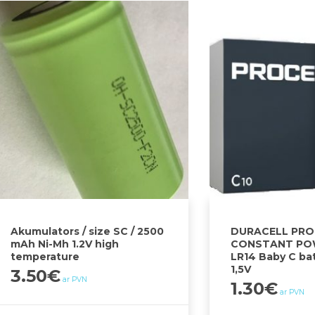
Akumulators / size SC / 2500
DURACELL PRO
mAh Ni-Mh 1.2V high
CONSTANT POW
temperature
LR14 Baby C ba
1,5V
3.50
€
ar PVN
1.30
€
ar PVN