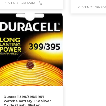
PIEVIENOT GROZAM
PIEVIENOT GROZ
Duracell 399/395/SR57
Watche battery 1,5V Silver
Oxide (1 gab. Blister)