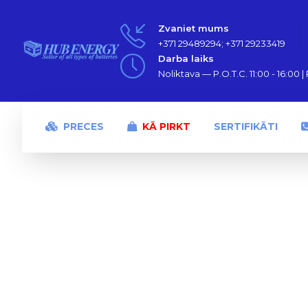
Zvaniet mums
+371 29489294; +371 29233419
Darba laiks
Noliktava — P.O.T.C. 11:00 - 16:00 | P
PRECES
KĀ PIRKT
SERTIFIKĀTI