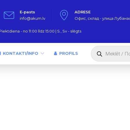
E-pasts
ADRESE
info@akum.lv
Офис, склад - улица Лубанас,
iektdiena - no 11:00 līdz 15:00 | S., Sv - slēgts
Products
search
KONTAKTI/INFO
PROFILS