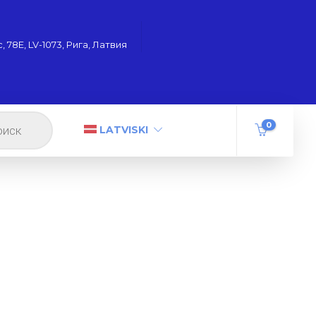
 78Е, LV-1073, Рига, Латвия
0
LATVISKI