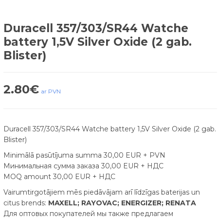
Duracell 357/303/SR44 Watche
battery 1,5V Silver Oxide (2 gab.
Blister)
2.80
€
ar PVN
Duracell 357/303/SR44 Watche battery 1,5V Silver Oxide (2 gab.
Blister)
Minimālā pasūtījuma summa 30,00 EUR + PVN
Минимальная сумма заказа 30,00 EUR + НДС
MOQ amount 30,00 EUR + НДС
Vairumtirgotājiem mēs piedāvājam arī līdzīgas baterijas un
citus brends:
MAXELL; RAYOVAC; ENERGIZER; RENATA
Для оптовых покупателей мы также предлагаем