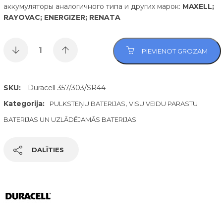
аккумуляторы аналогичного типа и других марок:
MAXELL;
RAYOVAC; ENERGIZER; RENATA
PIEVIENOT GROZAM
SKU:
Duracell 357/303/SR44
Kategorija:
,
PULKSTEŅU BATERIJAS
VISU VEIDU PARASTU
BATERIJAS UN UZLĀDĒJAMĀS BATERIJAS
DALĪTIES