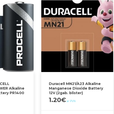
CELL
Duracell MN21/A23 Alkaline
ER Alkaline
Manganese Dioxide Battery
ttery PR1400
12V (2gab. blister)
1.20
€
ar PVN