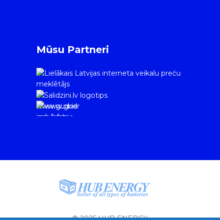
Mūsu Partneri
www.gudrie
m.lv/atrie-
krediti
© 2025 HUB ENERGY