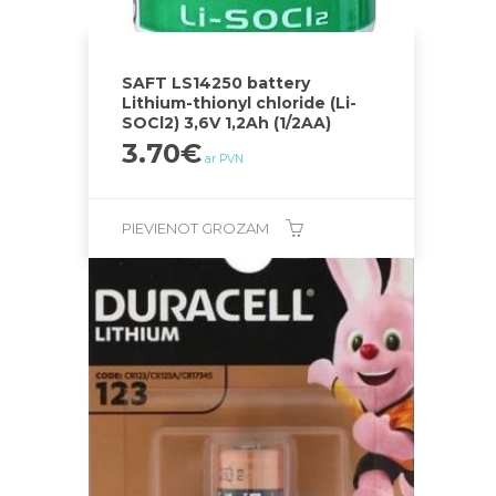
SAFT LS14250 battery
Lithium-thionyl chloride (Li-
SOCl2) 3,6V 1,2Ah (1/2AA)
3.70
€
ar PVN
PIEVIENOT GROZAM