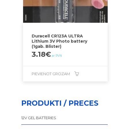
Duracell CR123A ULTRA
Lithium 3V Photo battery
(1gab. Blister)
3.18
€
ar PVN
PIEVIENOT GROZAM
PRODUKTI / PRECES
12V GEL BATTERIES