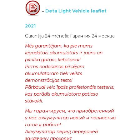
–
Deta Light Vehicle leaflet
2021
Garantija 24 mēneši; Гарантия 24 месяца
Mēs garantējam, ka pie mums
iegādātais akumulators ir jauns un
pilnībā gatavs lietošanai!
Pirms nodošanas pircējam
akumulatoram tiek veikts
demonstrācijas tests!
Pārbaudi veic īpašs profesionāls testeris,
kas parādīs akumulatora patieso
stāvokli.
Мы гарантируем, что приобретенный
у нас аккумулятор новый и полностью
готов к работе!
Аккумулятор перед передачей
заказчику проходит