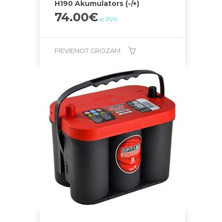
H190 Akumulators (-/+)
74.00
€
ar PVN
PIEVIENOT GROZAM