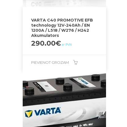
VARTA C40 PROMOTIVE EFB
technology 12V-240Ah / EN
1200A / L518 / W276 / H242
Akumulators
290.00
€
ar PVN
PIEVIENOT GROZAM