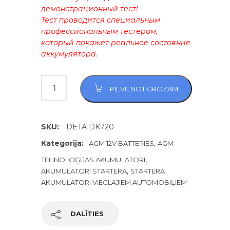
демонстрационный тест!
Тест проводится специальным
профессиональным тестером,
который покажет реальное состояние
аккумулятора.
PIEVIENOT GROZAM
SKU:
DETA DK720
Kategorija:
,
AGM 12V BATTERIES
AGM
,
TEHNOLOĢIJAS AKUMULATORI
,
AKUMULATORI STARTERA
STARTERA
AKUMULATORI VIEGLAJIEM AUTOMOBIĻIEM
DALĪTIES