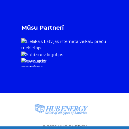
Mūsu Partneri
www.gudrie
m.lv/atrie-
krediti
© 2025 HUB ENERGY