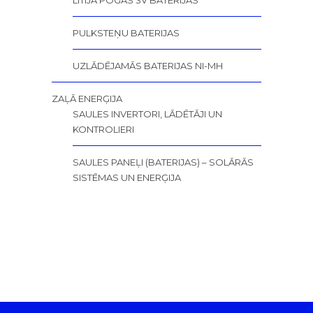
LITIJA POGAS 3V BATERIJAS
PULKSTEŅU BATERIJAS
UZLĀDĒJAMĀS BATERIJAS NI-MH
ZAĻĀ ENERĢIJA
SAULES INVERTORI, LĀDĒTĀJI UN
KONTROLIERI
SAULES PANEĻI (BATERIJAS) – SOLĀRĀS
SISTĒMAS UN ENERĢIJA