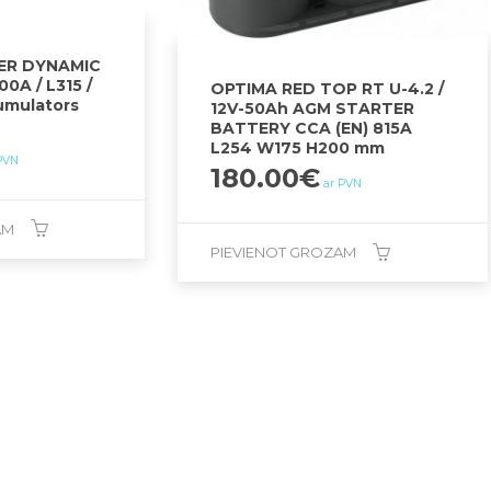
VER DYNAMIC
00A / L315 /
OPTIMA RED TOP RT U-4.2 /
umulators
12V-50Ah AGM STARTER
BATTERY CCA (EN) 815A
L254 W175 H200 mm
PVN
180.00
€
ar PVN
AM
PIEVIENOT GROZAM