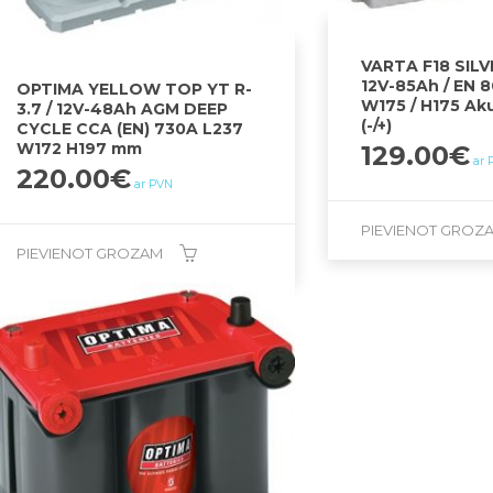
VARTA F18 SIL
12V-85Ah / EN 8
OPTIMA YELLOW TOP YT R-
W175 / H175 Ak
3.7 / 12V-48Ah AGM DEEP
(-/+)
CYCLE CCA (EN) 730A L237
W172 H197 mm
129.00
€
ar 
220.00
€
ar PVN
PIEVIENOT GROZ
PIEVIENOT GROZAM