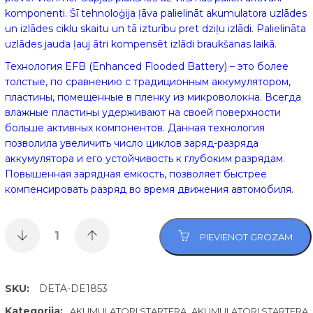
komponenti. Šī tehnoloģija ļāva palielināt akumulatora uzlādes
un izlādes ciklu skaitu un tā izturību pret dziļu izlādi. Palielināta
uzlādes jauda ļauj ātri kompensēt izlādi braukšanas laikā.
Технология EFB (Enhanced Flooded Battery) – это более
толстые, по сравнению с традиционным аккумулятором,
пластины, помещенные в пленку из микроволокна. Всегда
влажные пластины удерживают на своей поверхности
больше активных компонентов. Данная технология
позволила увеличить число циклов заряд-разряда
аккумулятора и его устойчивость к глубоким разрядам.
Повышенная зарядная емкость, позволяет быстрее
компенсировать разряд во время движения автомобиля.
PIEVIENOT GROZAM
SKU:
DETA-DE1853
Kategorija:
,
AKUMULATORI STARTERA
AKUMULATORI STARTERA