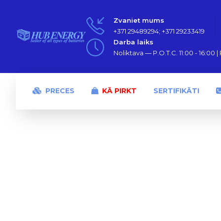
Zvaniet mums
+371 29489294; +371 29233419
Darba laiks
Noliktava — P.O.T.C. 11:00 - 16:00 | P
PRECES
KĀ PIRKT
SERTIFIKĀTI