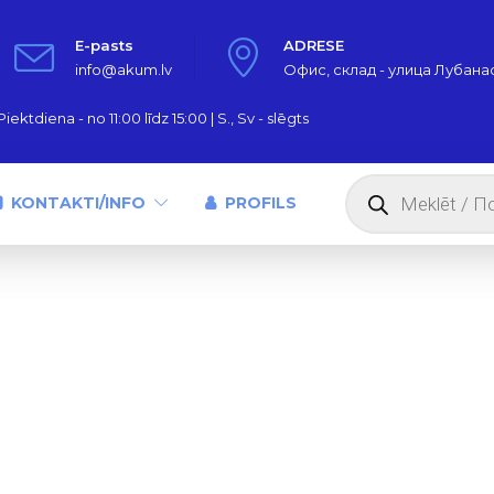
E-pasts
ADRESE
info@akum.lv
Офис, склад - улица Лубанас,
iektdiena - no 11:00 līdz 15:00 | S., Sv - slēgts
Products
search
KONTAKTI/INFO
PROFILS