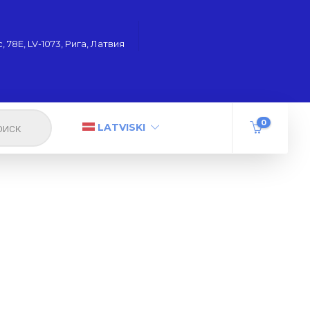
 78Е, LV-1073, Рига, Латвия
0
LATVISKI