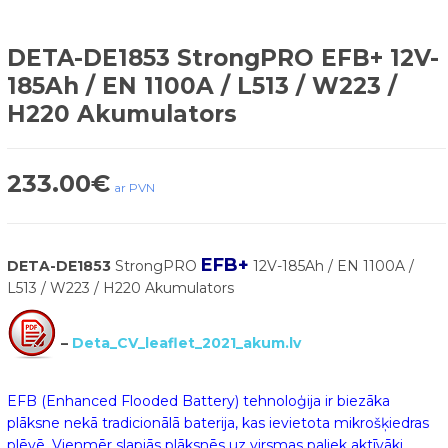
DETA-DE1853 StrongPRO EFB+ 12V-
185Ah / EN 1100A / L513 / W223 /
H220 Akumulators
233.00
€
ar PVN
EFB+
DETA-DE1853
StrongPRO
12V-185Ah / EN 1100A /
L513 / W223 / H220 Akumulators
–
Deta_CV_leaflet_2021_akum.lv
EFB (Enhanced Flooded Battery) tehnoloģija ir biezāka
plāksne nekā tradicionālā baterija, kas ievietota mikrošķiedras
plēvē. Vienmēr slapjās plāksnēs uz virsmas paliek aktīvāki