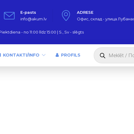
E-pasts
ADRESE
info@akum.lv
Офис, склад - улица Лубанас,
iektdiena - no 11:00 līdz 15:00 | S., Sv - slēgts
Products
search
KONTAKTI/INFO
PROFILS