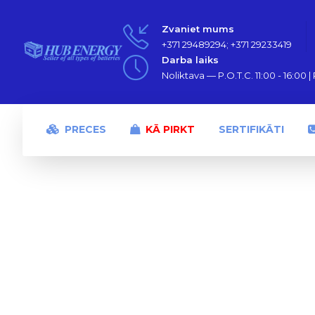
Zvaniet mums
+371 29489294; +371 29233419
Darba laiks
Noliktava — P.O.T.C. 11:00 - 16:00 | P
PRECES
KĀ PIRKT
SERTIFIKĀTI