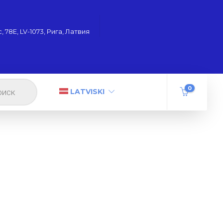
 78Е, LV-1073, Рига, Латвия
0
LATVISKI