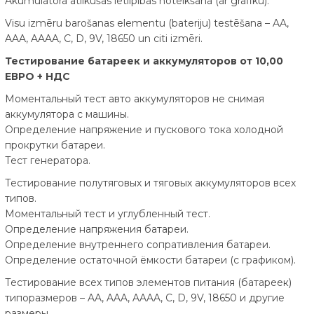
Akumulatora atlikušās ietilpības noteikšana (ar grafiku).
Visu izmēru barošanas elementu (bateriju) testēšana – AA,
AAA, AAAA, C, D, 9V, 18650 un citi izmēri.
Тестирование батареек и аккумуляторов от 10,00
ЕВРО + НДС
Моментальный тест авто аккумуляторов не снимая
аккумулятора с машины.
Определение напряжение и пускового тока холодной
прокрутки батареи.
Тест генератора.
Тестирование полутяговых и тяговых аккумуляторов всех
типов.
Моментальный тест и углубленный тест.
Определение напряжения батареи.
Определение внутреннего сопративления батареи.
Определение остаточной ёмкости батареи (с графиком).
Тестирование всех типов элементов питания (батареек)
типоразмеров – AA, AAA, AAAA, C, D, 9V, 18650 и другие
размеры.