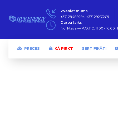
Zvaniet mums
+371 29489294; +371 29233419
Darba laiks
Noliktava — P.O.T.C. 11:00 - 16:00 | P
PRECES
KĀ PIRKT
SERTIFIKĀTI