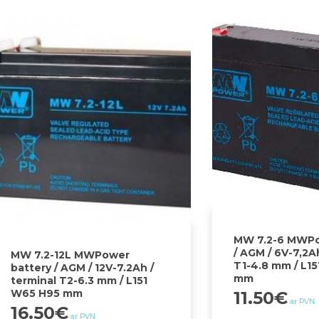
MW 7.2-6 MWPo
/ AGM / 6V-7,2A
MW 7.2-12L MWPower
T1-4.8 mm / L1
battery / AGM / 12V-7.2Ah /
mm
terminal T2-6.3 mm / L151
W65 H95 mm
11.50
€
ar PVN
16.50
€
ar PVN