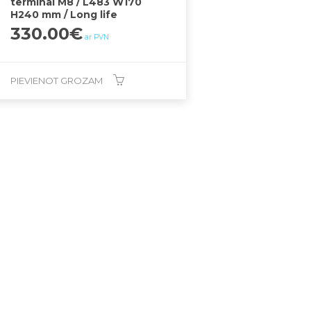
terminal M8 / L483 W170
H240 mm / Long life
330.00
€
ar PVN
PIEVIENOT GROZAM