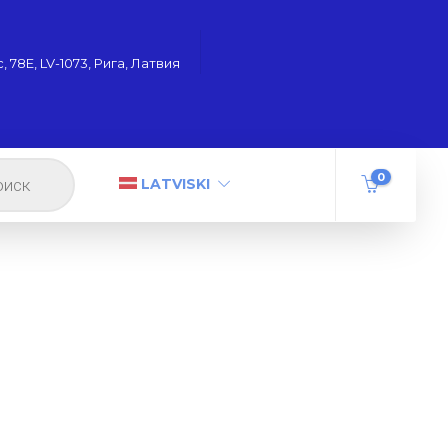
 78Е, LV-1073, Рига, Латвия
0
LATVISKI