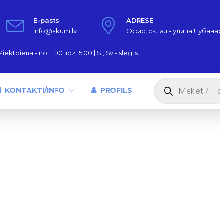
E-pasts
ADRESE
info@akum.lv
Офис, склад - улица Лубанас,
iektdiena - no 11:00 līdz 15:00 | S., Sv - slēgts
Products
search
KONTAKTI/INFO
PROFILS