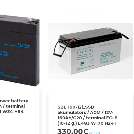
wer battery
h / terminal
SBL 160-12i_SSB
51 W34 H94
akumulators / AGM / 12V-
160Ah/C20 / terminal FO-8
(10-12 g.) L483 W170 H241
330.00
€
ar PVN