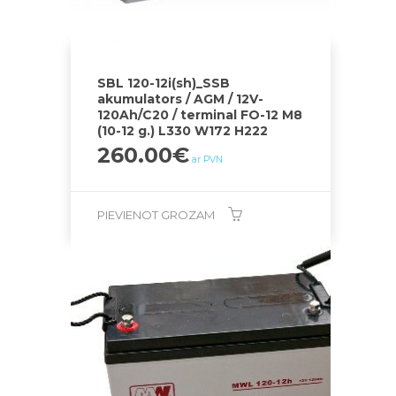
SBL 120-12i(sh)_SSB
akumulators / AGM / 12V-
120Ah/C20 / terminal FO-12 M8
(10-12 g.) L330 W172 H222
260.00
€
ar PVN
PIEVIENOT GROZAM