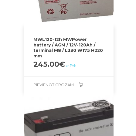
MWL120-12h MWPower
battery / AGM / 12V-120Ah /
terminal M8 / L330 W175 H220
mm
245.00
€
ar PVN
PIEVIENOT GROZAM