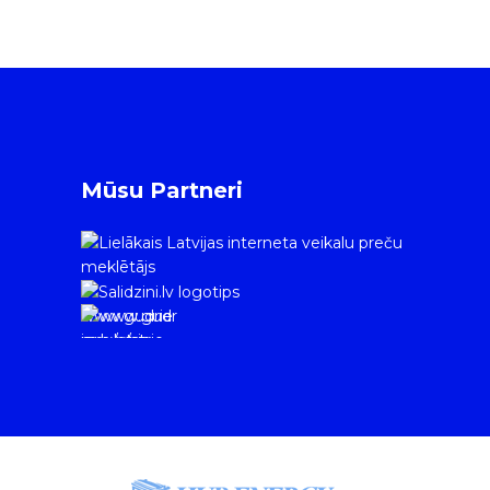
Mūsu Partneri
www.gudrie
m.lv/atrie-
krediti