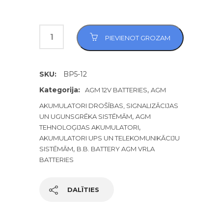
PIEVIENOT GROZAM
SKU:
BP5-12
Kategorija:
,
AGM 12V BATTERIES
AGM
AKUMULATORI DROŠĪBAS, SIGNALIZĀCIJAS
,
UN UGUNSGRĒKA SISTĒMĀM
AGM
,
TEHNOLOĢIJAS AKUMULATORI
AKUMULATORI UPS UN TELEKOMUNIKĀCIJU
,
SISTĒMĀM
B.B. BATTERY AGM VRLA
BATTERIES
DALĪTIES