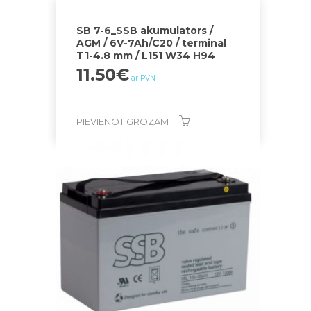
SB 7-6_SSB akumulators /
AGM / 6V-7Ah/C20 / terminal
T1-4.8 mm / L151 W34 H94
11.50
€
ar PVN
PIEVIENOT GROZAM