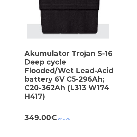
Akumulator Trojan S-16
Deep cycle
Flooded/Wet Lead-Acid
battery 6V C5-296Ah;
C20-362Ah (L313 W174
H417)
349.00
€
ar PVN