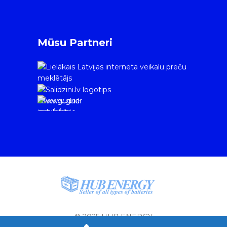
Mūsu Partneri
www.gudrie
m.lv/atrie-
krediti
© 2025 HUB ENERGY