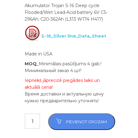
Akumulator Trojan S-16 Deep cycle
Flooded/Wet Lead-Acid battery 6V C5-
296Ah; C20-362Ah (L313 W174 H417)
S-16_Silver line_Data_Sheet
Made in USA
MOQ
_Minimālais pasūtījums 4 gab.!
Минимальный заказ 4 шт!
Iepriekš jāprecizē piegādes laiks un
aktuālā cena!
Время доставки и актуальную цену
нужно предварительно уточнять!
PIEVIENOT GROZAM