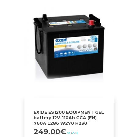
EXIDE ES1200 EQUIPMENT GEL
battery 12V-110Ah CCA (EN)
760A L286 W270 H230
249.00
€
ar PVN