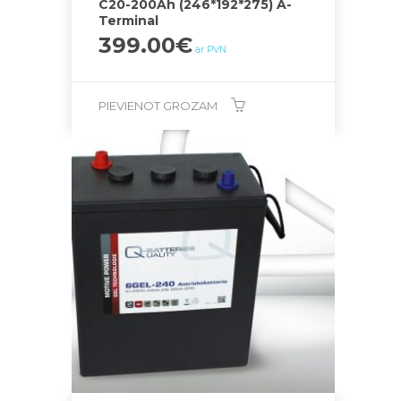
C20-200Ah (246*192*275) A-
Terminal
399.00
€
ar PVN
PIEVIENOT GROZAM