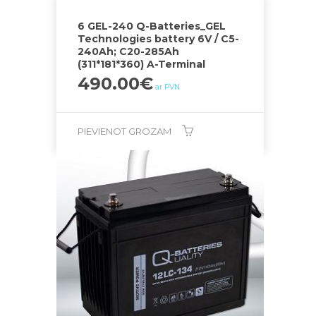
6 GEL-240 Q-Batteries_GEL
Technologies battery 6V / C5-
240Ah; C20-285Ah
(311*181*360) A-Terminal
490.00
€
ar PVN
PIEVIENOT GROZAM