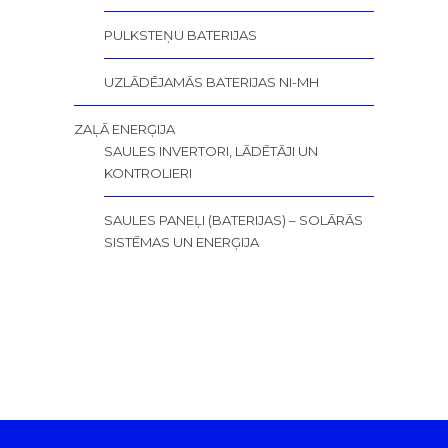
PULKSTEŅU BATERIJAS
UZLĀDĒJAMĀS BATERIJAS NI-MH
ZAĻĀ ENERĢIJA
SAULES INVERTORI, LĀDĒTĀJI UN
KONTROLIERI
SAULES PANEĻI (BATERIJAS) – SOLĀRĀS
SISTĒMAS UN ENERĢIJA