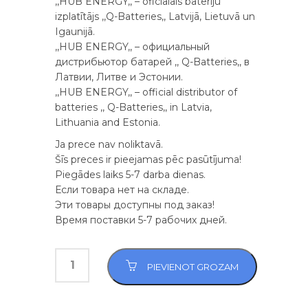
,,HUB ENERGY,, – oficiālais bateriju
izplatītājs ,,Q-Batteries,, Latvijā, Lietuvā un
Igaunijā.
,,HUB ENERGY,, – официальный
дистрибьютор батарей ,, Q-Batteries,, в
Латвии, Литве и Эстонии.
,,HUB ENERGY,, – official distributor of
batteries ,, Q-Batteries,, in Latvia,
Lithuania and Estonia.
Ja prece nav noliktavā.
Šīs preces ir pieejamas pēc pasūtījuma!
Piegādes laiks 5-7 darba dienas.
Если товара нет на складе.
Эти товары доступны под заказ!
Время поставки 5-7 рабочих дней.
PIEVIENOT GROZAM