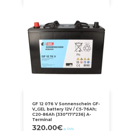
GF 12 076 V Sonnenschein GF-
V_GEL battery 12V / C5-76Ah;
C20-86Ah (330*171*236) A-
Terminal
320.00
€
ar PVN