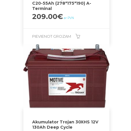
C20-55Ah (278*175*190) A-
Terminal
209.00
€
ar PVN
PIEVIENOT GROZAM
Akumulator Trojan 30XHS 12V
130Ah Deep Cycle