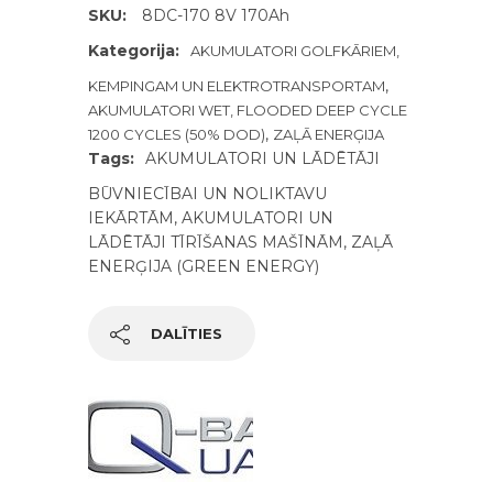
SKU:
8DC-170 8V 170Ah
Kategorija:
AKUMULATORI GOLFKĀRIEM,
,
KEMPINGAM UN ELEKTROTRANSPORTAM
AKUMULATORI WET, FLOODED DEEP CYCLE
,
1200 CYCLES (50% DOD)
ZAĻĀ ENERĢIJA
Tags:
AKUMULATORI UN LĀDĒTĀJI
BŪVNIECĪBAI UN NOLIKTAVU
IEKĀRTĀM
,
AKUMULATORI UN
LĀDĒTĀJI TĪRĪŠANAS MAŠĪNĀM
,
ZAĻĀ
ENERĢIJA (GREEN ENERGY)
DALĪTIES