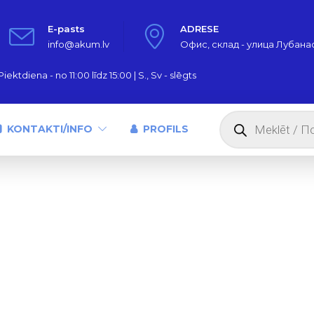
E-pasts
ADRESE
info@akum.lv
Офис, склад - улица Лубанас,
iektdiena - no 11:00 līdz 15:00 | S., Sv - slēgts
Products
search
KONTAKTI/INFO
PROFILS