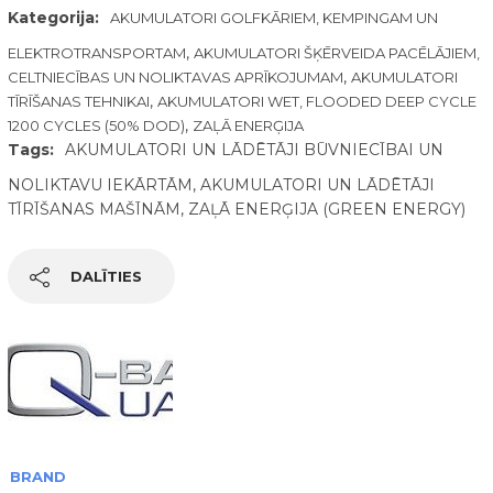
Kategorija:
AKUMULATORI GOLFKĀRIEM, KEMPINGAM UN
,
ELEKTROTRANSPORTAM
AKUMULATORI ŠĶĒRVEIDA PACĒLĀJIEM,
,
CELTNIECĪBAS UN NOLIKTAVAS APRĪKOJUMAM
AKUMULATORI
,
TĪRĪŠANAS TEHNIKAI
AKUMULATORI WET, FLOODED DEEP CYCLE
,
1200 CYCLES (50% DOD)
ZAĻĀ ENERĢIJA
Tags:
AKUMULATORI UN LĀDĒTĀJI BŪVNIECĪBAI UN
NOLIKTAVU IEKĀRTĀM
,
AKUMULATORI UN LĀDĒTĀJI
TĪRĪŠANAS MAŠĪNĀM
,
ZAĻĀ ENERĢIJA (GREEN ENERGY)
DALĪTIES
BRAND