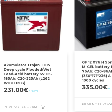
GF 12 076 H So
Akumulator Trojan T105
M_GEL battery 1
Deep cycle Flooded/Wet
76Ah; C20-86A
Lead-Acid battery 6V C5-
(330*171*236) A
185Ah; C20-225Ah (L262
1000 cycles
W181 H283)
335.00
€
231.00
€
ar
ar PVN
PIEVIENOT GROZ
PIEVIENOT GROZAM