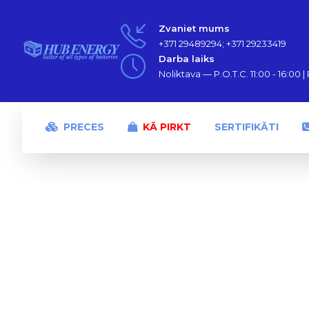
Zvaniet mums
+371 29489294; +371 29233419
Darba laiks
Noliktava — P.O.T.C. 11:00 - 16:00 | P
PRECES
KĀ PIRKT
SERTIFIKĀTI