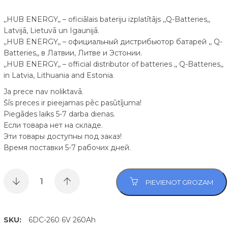
,,HUB ENERGY,, – oficiālais bateriju izplatītājs ,,Q-Batteries,,
Latvijā, Lietuvā un Igaunijā.
,,HUB ENERGY,, – официальный дистрибьютор батарей ,, Q-
Batteries,, в Латвии, Литве и Эстонии.
,,HUB ENERGY,, – official distributor of batteries ,, Q-Batteries,,
in Latvia, Lithuania and Estonia.
Ja prece nav noliktavā.
Šīs preces ir pieejamas pēc pasūtījuma!
Piegādes laiks 5-7 darba dienas.
Если товара нет на складе.
Эти товары доступны под заказ!
Время поставки 5-7 рабочих дней.
PIEVIENOT GROZAM
SKU:
6DC-260 6V 260Ah