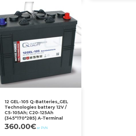
12 GEL-105 Q-Batteries_GEL
Technologies battery 12V /
C5-105Ah; C20-125Ah
(345*170*285) A-Terminal
360.00
€
ar PVN