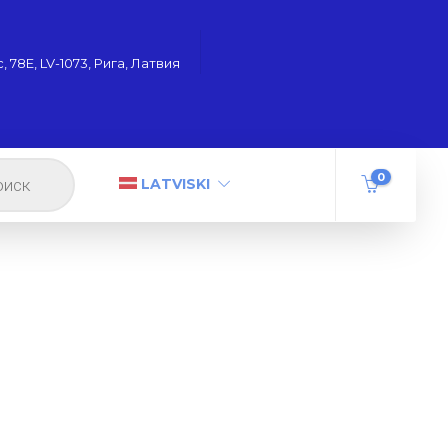
 78Е, LV-1073, Рига, Латвия
0
LATVISKI