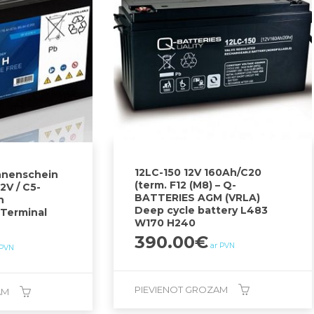
12LC-150 12V 160Ah/C20
nnenschein
(term. F12 (M8) – Q-
2V / C5-
BATTERIES AGM (VRLA)
h
Deep cycle battery L483
-Terminal
W170 H240
390.00
€
ar PVN
 PVN
PIEVIENOT GROZAM
AM