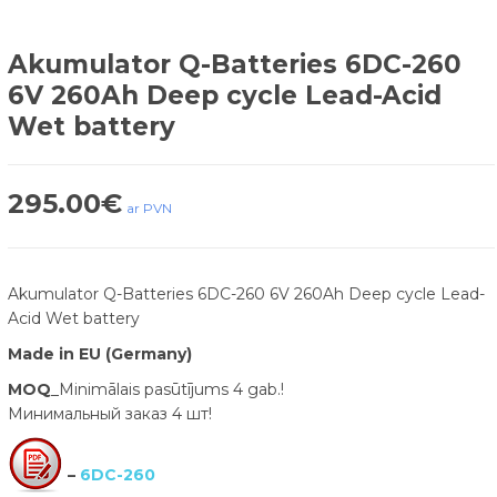
Akumulator Q-Batteries 6DC-260
6V 260Ah Deep cycle Lead-Acid
Wet battery
295.00
€
ar PVN
Akumulator Q-Batteries 6DC-260 6V 260Ah Deep cycle Lead-
Acid Wet battery
Made in EU (Germany)
MOQ
_Minimālais pasūtījums 4 gab.!
Минимальный заказ 4 шт!
–
6DC-260