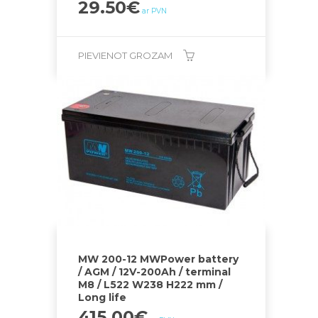
29.50
€
ar PVN
PIEVIENOT GROZAM
MW 200-12 MWPower battery
/ AGM / 12V-200Ah / terminal
M8 / L522 W238 H222 mm /
Long life
415.00
€