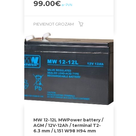
99.00
€
ar PVN
PIEVIENOT GROZAM
MW 12-12L MWPower battery /
AGM / 12V-12Ah / terminal T2-
6.3 mm / L151 W98 H94 mm