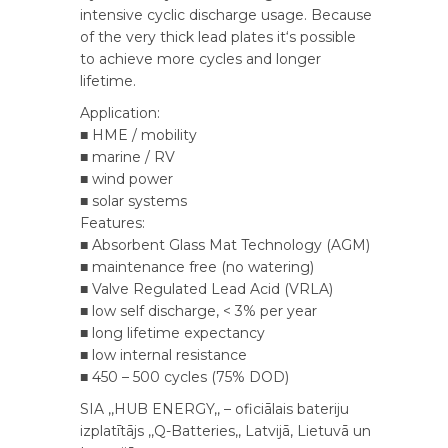
intensive cyclic discharge usage. Because
of the very thick lead plates it‘s possible
to achieve more cycles and longer
lifetime.
Application:
■ HME / mobility
■ marine / RV
■ wind power
■ solar systems
Features:
■ Absorbent Glass Mat Technology (AGM)
■ maintenance free (no watering)
■ Valve Regulated Lead Acid (VRLA)
■ low self discharge, < 3% per year
■ long lifetime expectancy
■ low internal resistance
■ 450 – 500 cycles (75% DOD)
SIA ,,HUB ENERGY,, – oficiālais bateriju
izplatītājs ,,Q-Batteries,, Latvijā, Lietuvā un