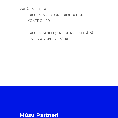
ZAĻĀ ENERĢIJA
SAULES INVERTORI, LĀDĒTĀJI UN
KONTROLIERI
SAULES PANEĻI (BATERIJAS) – SOLĀRĀS
SISTĒMAS UN ENERĢIJA
Mūsu Partneri