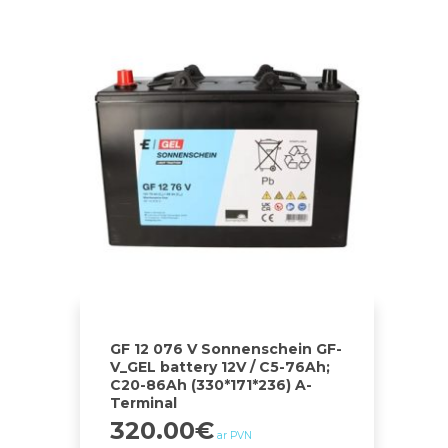
GF 12 076 V Sonnenschein GF-
V_GEL battery 12V / C5-76Ah;
C20-86Ah (330*171*236) A-
Terminal
320.00
€
ar PVN