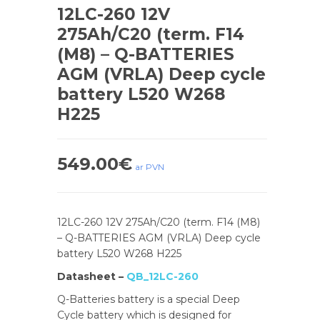
12LC-260 12V
275Ah/C20 (term. F14
(M8) – Q-BATTERIES
AGM (VRLA) Deep cycle
battery L520 W268
H225
549.00
€
ar PVN
12LC-260 12V 275Ah/C20 (term. F14 (M8)
– Q-BATTERIES AGM (VRLA) Deep cycle
battery L520 W268 H225
Datasheet –
QB_12LC-260
Q-Batteries battery is a special Deep
Cycle battery which is designed for