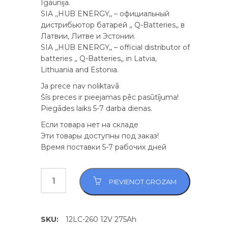
Igaunijā.
SIA ,,HUB ENERGY,, – официальный
дистрибьютор батарей ,, Q-Batteries,, в
Латвии, Литве и Эстонии.
SIA ,,HUB ENERGY,, – official distributor of
batteries ,, Q-Batteries,, in Latvia,
Lithuania and Estonia.
Ja prece nav noliktavā
Šīs preces ir pieejamas pēc pasūtījuma!
Piegādes laiks 5-7 darba dienas.
Если товара нет на складе
Эти товары доступны под заказ!
Время поставки 5-7 рабочих дней
PIEVIENOT GROZAM
SKU:
12LC-260 12V 275Ah