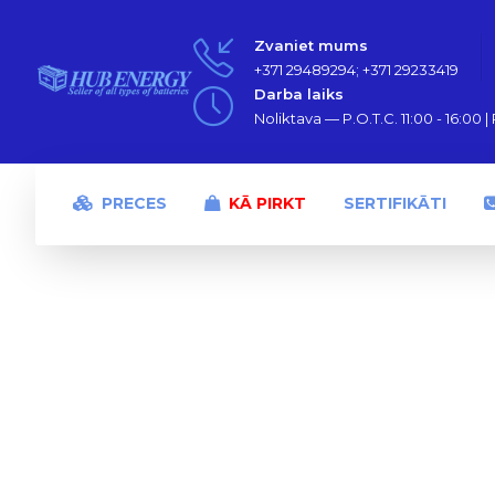
Zvaniet mums
+371 29489294; +371 29233419
Darba laiks
Noliktava — P.O.T.C. 11:00 - 16:00 | P
PRECES
KĀ PIRKT
SERTIFIKĀTI