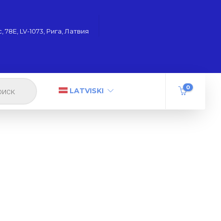
 78Е, LV-1073, Рига, Латвия
0
LATVISKI