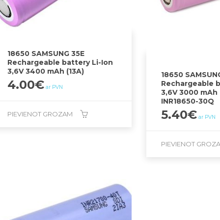
18650 SAMSUNG 35E
Rechargeable battery Li-Ion
3,6V 3400 mAh (13A)
18650 SAMSUN
4.00
€
Rechargeable ba
ar PVN
3,6V 3000 mAh 
INR18650-30Q
5.40
€
PIEVIENOT GROZAM
ar PVN
PIEVIENOT GROZ