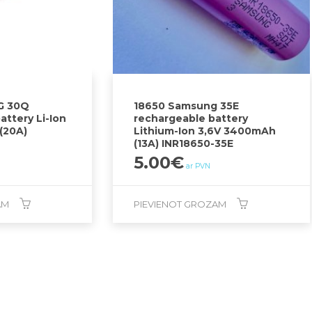
G 30Q
18650 Samsung 35E
ttery Li-Ion
rechargeable battery
(20A)
Lithium-Ion 3,6V 3400mAh
(13A) INR18650-35E
5.00
€
ar PVN
AM
PIEVIENOT GROZAM