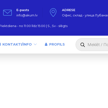
E-pasts
ADRESE
info@akum.lv
Офис, склад - улица Лубанас,
iektdiena - no 11:00 līdz 15:00 | S., Sv - slēgts
Products
search
KONTAKTI/INFO
PROFILS