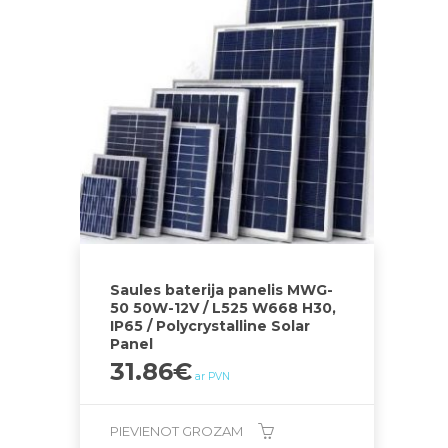
Saules baterija panelis MWG-
50 50W-12V / L525 W668 H30,
IP65 / Polycrystalline Solar
Panel
31.86
€
ar PVN
PIEVIENOT GROZAM