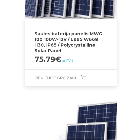
Saules baterija panelis MWG-
100 100W-12V / L995 W668
H30, IP65 / Polycrystalline
Solar Panel
75.79
€
ar PVN
PIEVIENOT GROZAM