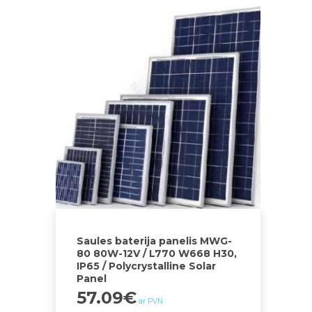
Saules baterija panelis MWG-
80 80W-12V / L770 W668 H30,
IP65 / Polycrystalline Solar
Panel
57.09
€
ar PVN