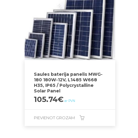
Saules baterija panelis MWG-
180 180W-12V, L1485 W668
H35, IP65 / Polycrystalline
Solar Panel
105.74
€
ar PVN
PIEVIENOT GROZAM