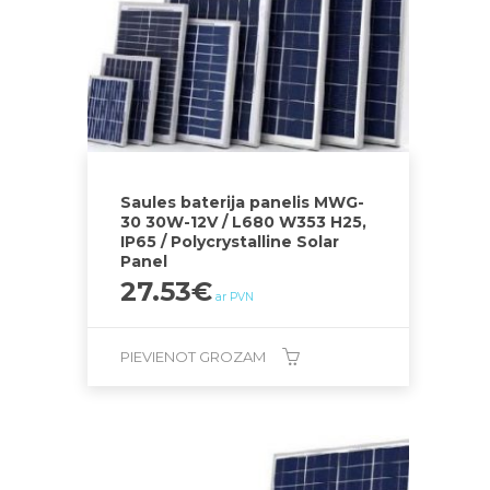
Saules baterija panelis MWG-
30 30W-12V / L680 W353 H25,
IP65 / Polycrystalline Solar
Panel
27.53
€
ar PVN
PIEVIENOT GROZAM