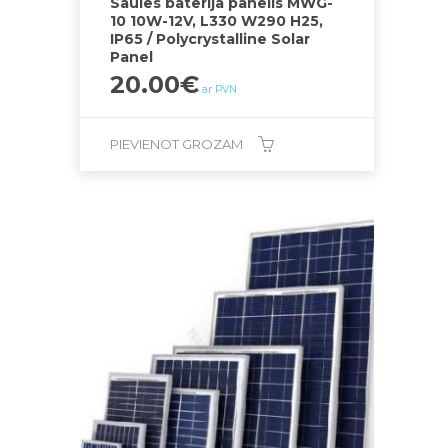
Saules baterija panelis MWG-
10 10W-12V, L330 W290 H25,
IP65 / Polycrystalline Solar
Panel
20.00
€
ar PVN
PIEVIENOT GROZAM