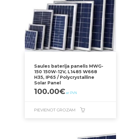
Saules baterija panelis MWG-
150 150W-12V, L1485 W668
H35, IP65 / Polycrystalline
Solar Panel
100.00
€
ar PVN
PIEVIENOT GROZAM