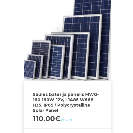
Saules baterija panelis MWG-
160 160W-12V, L1485 W668
H35, IP65 / Polycrystalline
Solar Panel
110.00
€
ar PVN