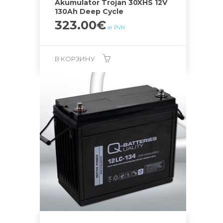
Akumulator Trojan 30XHS 12V
130Ah Deep Cycle
323.00
€
ar PVN
В КОРЗИНУ