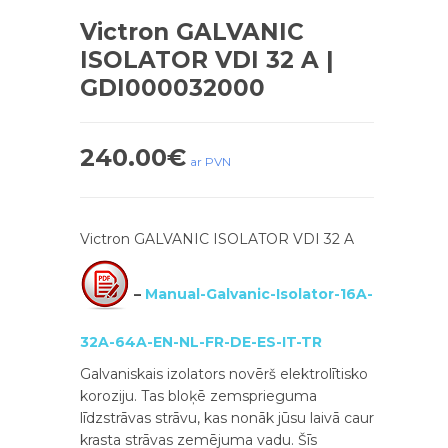
Victron GALVANIC
ISOLATOR VDI 32 A |
GDI000032000
240.00
€
ar PVN
Victron GALVANIC ISOLATOR VDI 32 A
–
Manual-Galvanic-Isolator-16A-
32A-64A-EN-NL-FR-DE-ES-IT-TR
Galvaniskais izolators novērš elektrolītisko
koroziju. Tas bloķē zemsprieguma
līdzstrāvas strāvu, kas nonāk jūsu laivā caur
krasta strāvas zemējuma vadu. Šīs