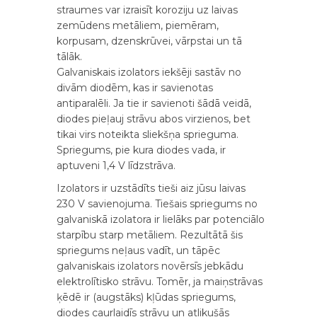
straumes var izraisīt koroziju uz laivas
zemūdens metāliem, piemēram,
korpusam, dzenskrūvei, vārpstai un tā
tālāk.
Galvaniskais izolators iekšēji sastāv no
divām diodēm, kas ir savienotas
antiparalēli. Ja tie ir savienoti šādā veidā,
diodes pieļauj strāvu abos virzienos, bet
tikai virs noteikta sliekšņa sprieguma.
Spriegums, pie kura diodes vada, ir
aptuveni 1,4 V līdzstrāva.
Izolators ir uzstādīts tieši aiz jūsu laivas
230 V savienojuma. Tiešais spriegums no
galvaniskā izolatora ir lielāks par potenciālo
starpību starp metāliem. Rezultātā šis
spriegums neļaus vadīt, un tāpēc
galvaniskais izolators novērsīs jebkādu
elektrolītisko strāvu. Tomēr, ja maiņstrāvas
ķēdē ir (augstāks) kļūdas spriegums,
diodes caurlaidīs strāvu un atlikušās