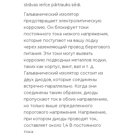
strāvas ierīce pārtrauks ķēdi.
Гальванический изолятор
предотвращает электролитическую
коррозию. Он блокирует токи
постоянного тока низкого напряжения,
которые поступают на вашу лодку
через заземляющий провод берегового
питания. Эти токи могут вызвать
коррозию подводных металлов лодки,
таких как корпус, винт, вал и т. д.
Гальванический изолятор состоит из
двух диодов, которые соединены
встречно-параллельно. Когда они
соединены таким образом, диоды
пропускают ток в обоих направлениях,
но только выше определенного
порогового напряжения. Напряжение,
при котором диоды проводят ток,
составляет около 1,4 В постоянного
тока.