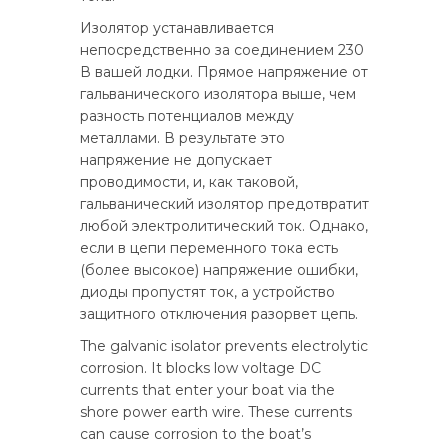
Изолятор устанавливается
непосредственно за соединением 230
В вашей лодки. Прямое напряжение от
гальванического изолятора выше, чем
разность потенциалов между
металлами. В результате это
напряжение не допускает
проводимости, и, как таковой,
гальванический изолятор предотвратит
любой электролитический ток. Однако,
если в цепи переменного тока есть
(более высокое) напряжение ошибки,
диоды пропустят ток, а устройство
защитного отключения разорвет цепь.
The galvanic isolator prevents electrolytic
corrosion. It blocks low voltage DC
currents that enter your boat via the
shore power earth wire. These currents
can cause corrosion to the boat’s