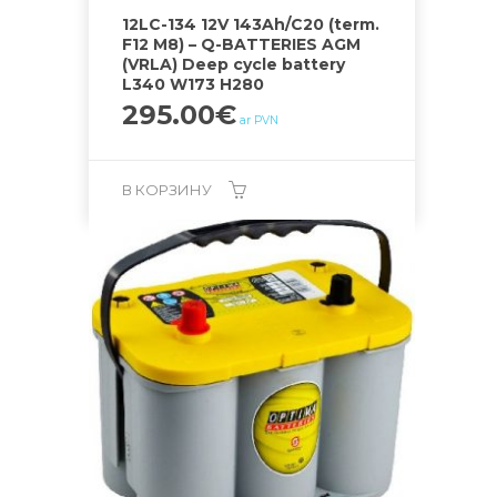
12LC-134 12V 143Ah/C20 (term.
F12 M8) – Q-BATTERIES AGM
(VRLA) Deep cycle battery
L340 W173 H280
295.00
€
ar PVN
В КОРЗИНУ